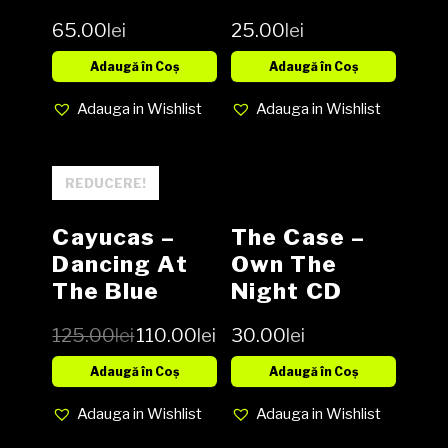
Bop! Vinyl,
LP, Media EX,
65.00
lei
25.00
lei
LP, Album
Cover EX
media EX
(SH)
Adaugă în Coș
Adaugă în Coș
cover EX
Adauga in Wishlist
Adauga in Wishlist
(SH)
REDUCERE!
Cayucas –
The Case –
Dancing At
Own The
The Blue
Night CD
Lagoo Vinyl
125.00
lei
110.00
lei
30.00
lei
LP
Adaugă în Coș
Adaugă în Coș
Adauga in Wishlist
Adauga in Wishlist