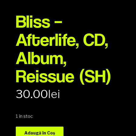
Bliss –
Afterlife, CD,
Album,
Reissue (SH)
30.00
lei
1 în stoc
Adaugă în Coș