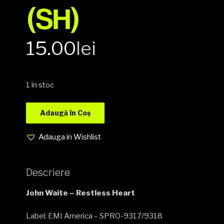
(SH)
15.00
lei
1 în stoc
Adaugă în Coș
Adauga in Wishlist
Descriere
John Waite – Restless Heart
Label: EMI America – SPRO-9317/9318