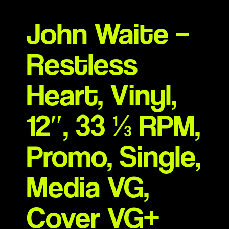
John Waite –
Restless
Heart, Vinyl,
12″, 33 ⅓ RPM,
Promo, Single,
Media VG,
Cover VG+