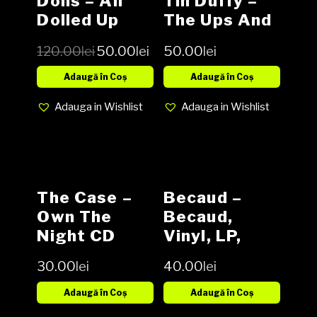
Dolls – All
Tin Duffy ‎–
Dolled Up
The Ups And
Picture Disc
Downs, Vinyl,
120.00
lei
50.00
lei
50.00
lei
Vinyl LP
LP, Media VG,
Cover G (SH)
Adaugă în Coș
Adaugă în Coș
Adauga in Wishlist
Adauga in Wishlist
The Case –
Becaud –
Own The
Becaud,
Night CD
Vinyl, LP,
Media VG,
30.00
lei
40.00
lei
Cover VG-
(SH)
Adaugă în Coș
Adaugă în Coș