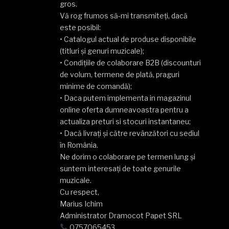
gros.
Vă rog frumos să-mi transmiteți, dacă
este posibil:
• Catalogul actual de produse disponibile
(titluri și genuri muzicale);
• Condițiile de colaborare B2B (discounturi
de volum, termene de plată, praguri
minime de comandă);
• Daca putem implementa in magazinul
online oferta dumneavoastra pentru a
actualiza preturi si stocuri instantaneu;
• Dacă livrați și către revânzători cu sediul
în România.
Ne dorim o colaborare pe termen lung și
suntem interesați de toate genurile
muzicale.
Cu respect,
Marius Ichim
Administrator Dramocot Papet SRL
0757065453