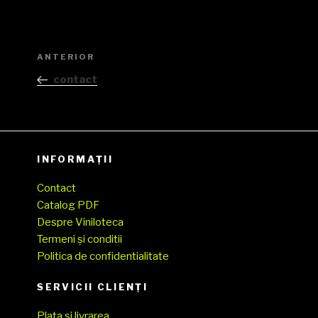
Navigare
Articolul
ANTERIOR
în
anterior
contact
articole
INFORMAȚII
Contact
Catalog PDF
Despre Viniloteca
Termeni și conditii
Politica de confidentialitate
SERVICII CLIENŢI
Plata și livrarea