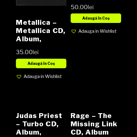
’73-’93 2 x
50.00
lei
CD,
Compilation,
Adaugă în Coș
Metallica –
Metallica CD,
Adauga in Wishlist
Album,
35.00
lei
Adaugă în Coș
Adauga in Wishlist
Judas Priest
Rage – The
– Turbo CD,
Missing Link
Album,
CD, Album