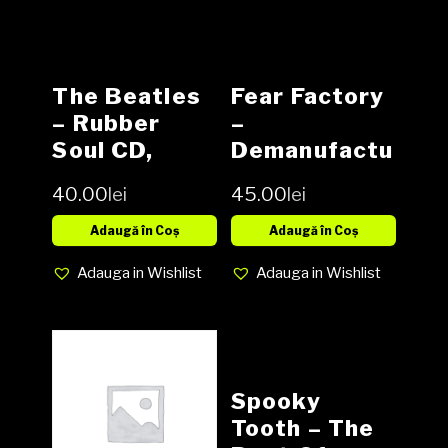
The Beatles
Fear Factory
– Rubber
–
Soul CD,
Demanufactu
Album,
re CD, Album,
40.00
lei
45.00
lei
Reissue,
Blue Disc
Adaugă în Coș
Adaugă în Coș
Adauga in Wishlist
Adauga in Wishlist
Spooky
Tooth – The