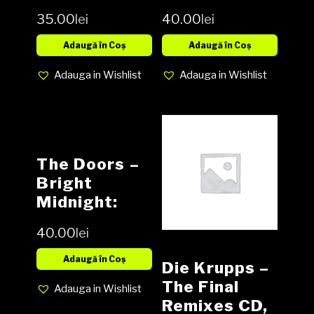
35.00
lei
40.00
lei
Adaugă în Coș
Adaugă în Coș
Adauga in Wishlist
Adauga in Wishlist
The Doors –
Bright
Midnight:
Live In
40.00
lei
America CD,
Compilation,
Adaugă în Coș
Die Krupps –
Limited
The Final
Adauga in Wishlist
Edition
Remixes CD,