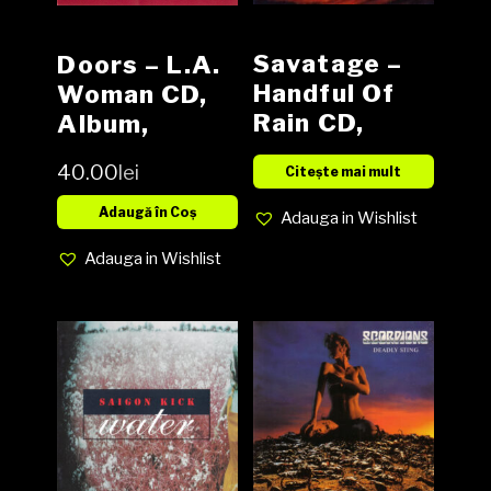
Savatage –
Doors – L.A.
Handful Of
Woman CD,
Rain CD,
Album,
Album
Reissue,
40.00
lei
Citește mai mult
Remastered
Adaugă în Coș
Adauga in Wishlist
Adauga in Wishlist