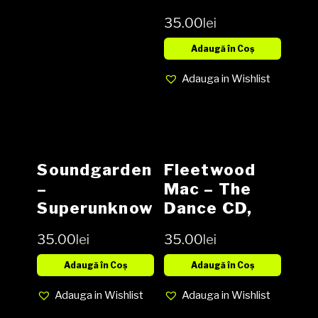
Album,
35.00
lei
Digipak
Adaugă în Coș
Adauga in Wishlist
Soundgarden
Fleetwood
–
Mac – The
Superunknow
Dance CD,
n CD, Album,
Album
35.00
lei
35.00
lei
Adaugă în Coș
Adaugă în Coș
Adauga in Wishlist
Adauga in Wishlist