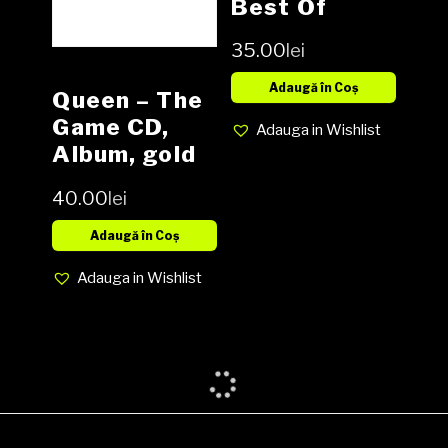
Best Of
Spooky
35.00
lei
Tooth CD,
Compilation,
Adaugă în Coș
Queen – The
Game CD,
Adauga in Wishlist
Album, gold
CD
40.00
lei
Adaugă în Coș
Adauga in Wishlist