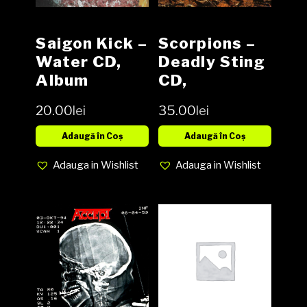
Saigon Kick –
Scorpions –
Water CD,
Deadly Sting
Album
CD,
Compilation
20.00
lei
35.00
lei
Adaugă în Coș
Adaugă în Coș
Adauga in Wishlist
Adauga in Wishlist