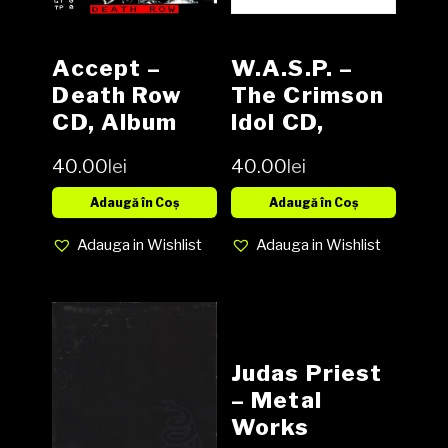
Accept –
W.A.S.P. –
Death Row
The Crimson
CD, Album
Idol CD,
Album
40.00
lei
40.00
lei
Adaugă în Coș
Adaugă în Coș
Adauga in Wishlist
Adauga in Wishlist
Judas Priest
– Metal
Works