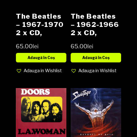
The Beatles
The Beatles
– 1967-1970
– 1962-1966
2 x CD,
2 x CD,
Compilation,
Compilation,
65.00
lei
65.00
lei
Reissue,
Reissue,
Remastered
Remastered,
Adaugă în Coș
Adaugă în Coș
Repress,
Adauga in Wishlist
Adauga in Wishlist
Stereo, Mono