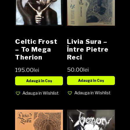
Livia Sura –
Celtic Frost
Între Pietre
– To Mega
Reci
Therion
Cassette,
Vinyl, LP,
50.00
lei
195.00
lei
Album NOU
Album,
Gatefold
Adaugă în Coș
Adaugă în Coș
media VG
Adauga in Wishlist
Adauga in Wishlist
cover VG