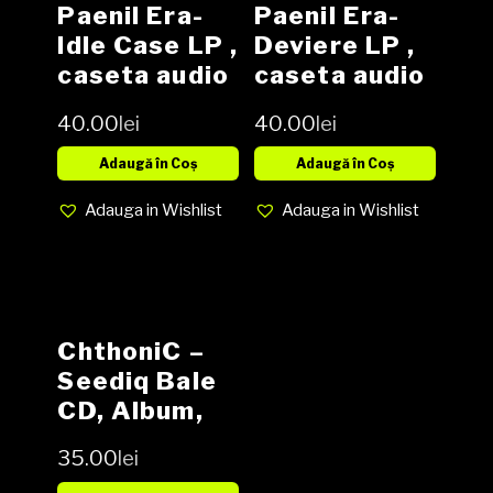
Paenil Era-
Paenil Era-
Idle Case LP ,
Deviere LP ,
caseta audio
caseta audio
NOU
NOU
40.00
lei
40.00
lei
Adaugă în Coș
Adaugă în Coș
Adauga in Wishlist
Adauga in Wishlist
ChthoniC –
Seediq Bale
CD, Album,
Enhanced
35.00
lei
media NM