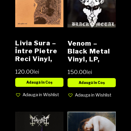
Livia Sura –
Venom –
Între Pietre
Black Metal
Reci Vinyl,
Vinyl, LP,
LP, Album,
Album, NOU
120.00
lei
150.00
lei
180g NOU
Adaugă în Coș
Adaugă în Coș
Adauga in Wishlist
Adauga in Wishlist