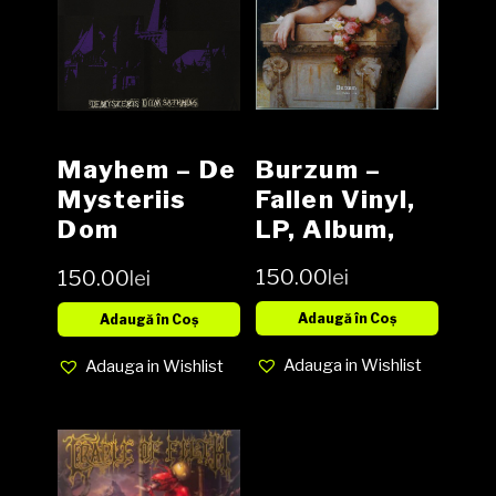
Burzum –
Mayhem – De
Fallen Vinyl,
Mysteriis
LP, Album,
Dom
Gatefold;
Sathanas
150.00
lei
150.00
lei
180 gram
Vinyl, LP,
media NM
Album, NOU
Adaugă în Coș
Adaugă în Coș
cover NM
Adauga in Wishlist
Adauga in Wishlist