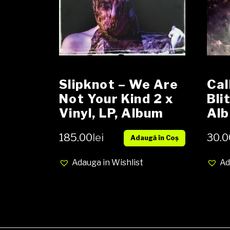
Slipknot – We Are
Cal
Not Your Kind 2 x
Bli
Vinyl, LP, Album
Al
NOU
185.00
lei
30.0
Adaugă în Coș
Adauga in Wishlist
Ad