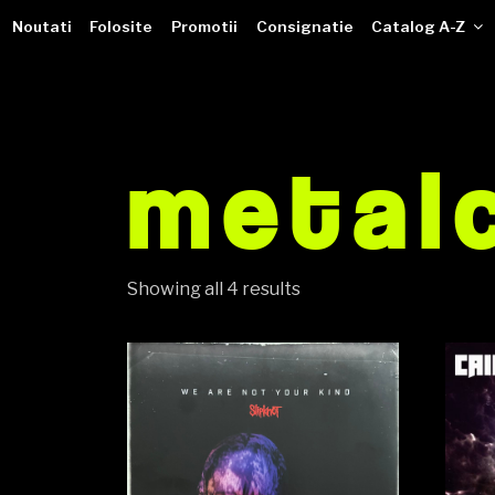
VINILOTECA
Sari
dealer online de muzici pe vinil
Noutati
Folosite
Promotii
Consignatie
Catalog A-Z
la
conținut
metal
Showing all 4 results