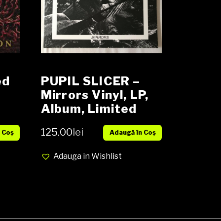
ed
PUPIL SLICER –
Mirrors Vinyl, LP,
Album, Limited
Edition NOU
125.00
lei
 Coș
Adaugă în Coș
VG+
Adauga in Wishlist