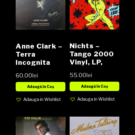
Nichts –
Anne Clark –
Tango 2000
Terra
Vinyl, LP,
Incognita
Album media
Vinyl, LP,
55.00
lei
60.00
lei
NM cover
Compilation
VG+
media NM
Adaugă în Coș
Adaugă în Coș
cover VG+
Adauga in Wishlist
Adauga in Wishlist