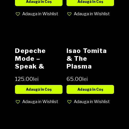
NM cover
media VG+
Adaugă în Coș
Adaugă în Coș
VG+
cover VG
Adauga in Wishlist
Adauga in Wishlist
Depeche
Isao Tomita
Mode –
& The
Speak &
Plasma
Spell Vinyl,
Symphony
125.00
lei
65.00
lei
LP, Album,
Orchestra –
Orlake First
Grand
Adaugă în Coș
Adaugă în Coș
Pressing
Canyon Vinyl,
Adauga in Wishlist
Adauga in Wishlist
media VG
LP, Album
cover VG
media VG+
cover VG