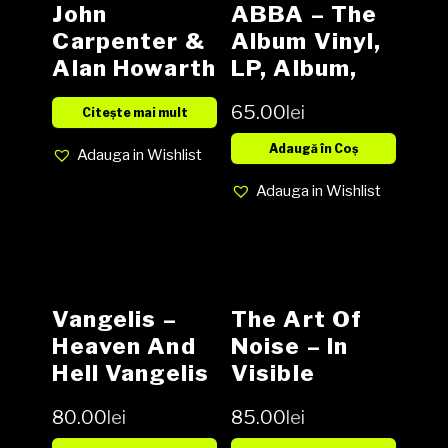
John
ABBA – The
Carpenter &
Album Vinyl,
Alan Howarth
LP, Album,
– „Escape
Gatefold
65.00
lei
Citește mai mult
From New
media VG+
York” Die
cover VG+
Adaugă în Coș
Adauga in Wishlist
Klapperschla
Adauga in Wishlist
nge (OST)
Vinyl, LP,
Album, media
NM cover
VG+
Vangelis –
The Art Of
Heaven And
Noise – In
Hell Vangelis
Visible
Vinyl, LP,
Silence Vinyl,
80.00
lei
85.00
lei
Album, media
LP, Album