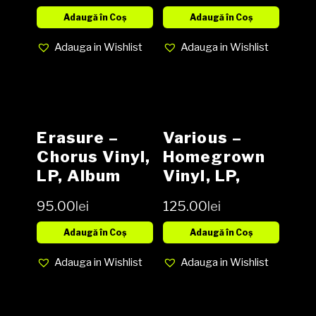
cover VG+
media NM
Adaugă în Coș
Adaugă în Coș
cover NM
Adauga in Wishlist
Adauga in Wishlist
Erasure –
Various –
Chorus Vinyl,
Homegrown
LP, Album
Vinyl, LP,
media NM
Compilation,
95.00
lei
125.00
lei
cover NM
Limited
Edition NOU
Adaugă în Coș
Adaugă în Coș
Adauga in Wishlist
Adauga in Wishlist