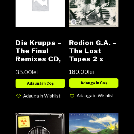
Rodion G.A. –
Die Krupps –
The Lost
The Final
Tapes 2 x
Remixes CD,
Vinyl, 12″, 33
Album,
180.00
lei
35.00
lei
⅓ RPM,
Digipak
Album, media
Adaugă în Coș
Adaugă în Coș
NM cover NM
Adauga in Wishlist
Adauga in Wishlist