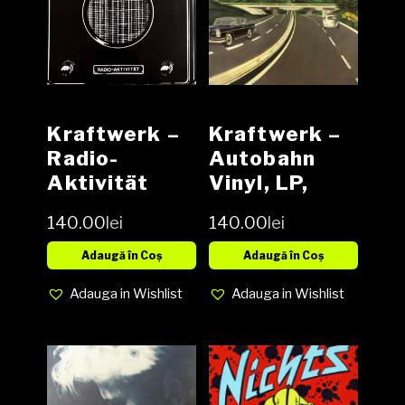
Kraftwerk –
Kraftwerk –
Radio-
Autobahn
Aktivität
Vinyl, LP,
Vinyl, LP,
Album,
140.00
lei
140.00
lei
Album, media
Reissue
NM cover NM
media NM
Adaugă în Coș
Adaugă în Coș
cover NM
Adauga in Wishlist
Adauga in Wishlist