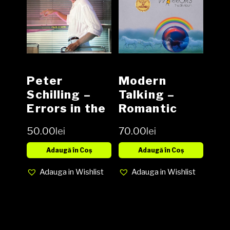
Peter
Modern
Schilling –
Talking –
Errors in the
Romantic
System Vinyl
Warriors –
50.00
lei
70.00
lei
, LP, Album,
The 5th
media NM
Album Vinyl,
Adaugă în Coș
Adaugă în Coș
cover NM
LP, Album,
Adauga in Wishlist
Adauga in Wishlist
media NM
cover VG+