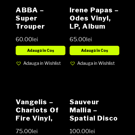
ABBA –
Irene Papas –
Super
Odes Vinyl,
Trouper
LP, Album
Vinyl, LP,
media VG+
60.00
lei
65.00
lei
Album, media
cover VG
VG+ cover VG
Adaugă în Coș
Adaugă în Coș
Adauga in Wishlist
Adauga in Wishlist
Vangelis –
Sauveur
Chariots Of
Mallia –
Fire Vinyl,
Spatial Disco
LP, Album,
2 Vinyl, LP,
75.00
lei
100.00
lei
media Vg+
Compilation