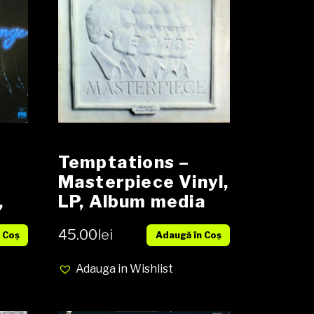
Temptations –
Masterpiece Vinyl,
,
LP, Album media
VG cover VG
45.00
lei
 Coș
Adaugă în Coș
Adauga in Wishlist