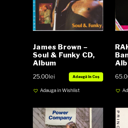
James Brown –
RA
Soul & Funky CD,
Ban
Album
Al
cov
25.00
lei
65.0
Adaugă în Coș
Adauga in Wishlist
Ad