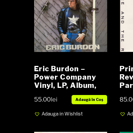
Eric Burdon –
Pri
Power Company
Rev
Vinyl, LP, Album,
Par
media VG+ cover
Alb
55.00
lei
85.0
Adaugă în Coș
VG+
cov
Adauga in Wishlist
Ad