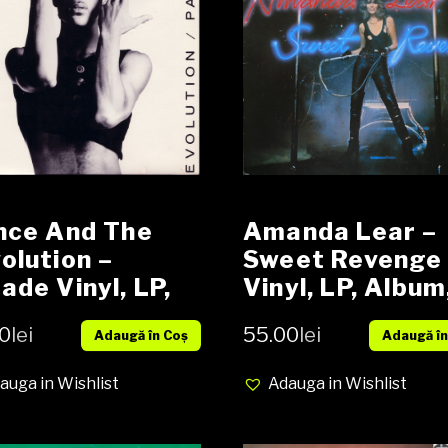
nce And The
Amanda Lear –
olution –
Sweet Revenge
ade Vinyl, LP,
Vinyl, LP, Album
um, media Vg+
Partially Mixed,
0
lei
55.00
lei
Adaugă în Coș
Adaugă în
er VG+
Gatefold media
VG+ cover VG+
auga in Wishlist
Adauga in Wishlist