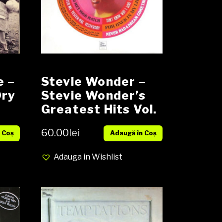
e –
Stevie Wonder –
Dry
Stevie Wonder’s
Greatest Hits Vol.
r
2 Vinyl, LP,
60.00
lei
 Coș
Adaugă în Coș
Compilation,
media Vg+ cover
Adauga in Wishlist
VG