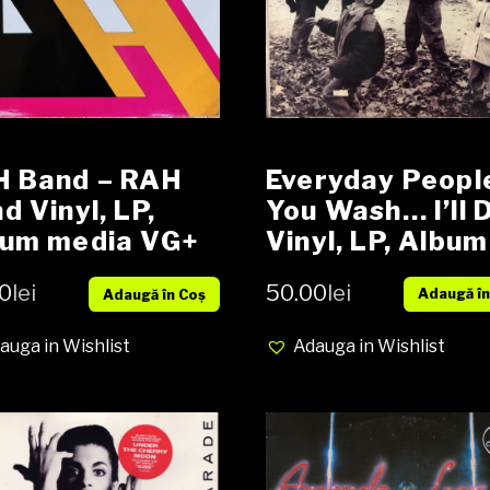
Everyday Peopl
H Band – RAH
You Wash… I’ll 
d Vinyl, LP,
Vinyl, LP, Album
bum media VG+
media NM cove
er VG
50.00
lei
0
lei
Adaugă în
Adaugă în Coș
VG+
Adauga in Wishlist
auga in Wishlist