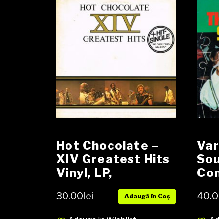
Hot Chocolate –
Var
XIV Greatest Hits
Sou
Vinyl, LP,
Com
Compilation,
VG+
30.00
lei
40.0
Adaugă în Coș
media VG cover VG