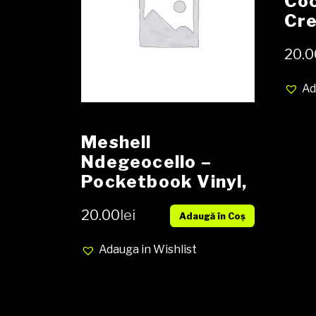
Coc
Cre
Bes
20.0
And
Vin
Ad
Com
NM
Meshell
Ndegeocello –
Pocketbook Vinyl,
12″, Promo, 33 ⅓
20.00
lei
Adaugă în Coș
RPM media VG+
cover GENERIC
Adauga in Wishlist