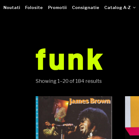
VINILOTECA
Sari
dealer online de muzici pe vinil
Noutati
Folosite
Promotii
Consignatie
Catalog A-Z
la
conținut
funk
Showing 1–20 of 184 results