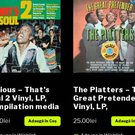
ious – That’s
The Platters – 
l 2 Vinyl, LP,
Great Pretende
pilation media
Vinyl, LP,
 cover VG
Compilation me
0
lei
25.00
lei
Adaugă în Coș
Adaugă în
VG cover VG