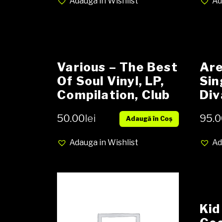
Adauga in Wishlist
Ad
Various – The Best
Are
Of Soul Vinyl, LP,
Sin
Compilation, Club
Div
Edition media NM
Vin
50.00
lei
95.0
Adaugă în Coș
cover NM
med
NM
Adauga in Wishlist
Ad
Kid