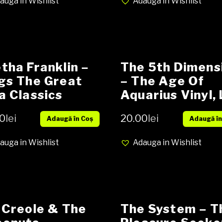
auga in Wishlist
Adauga in Wishlist
tha Franklin –
The 5th Dimens
gs The Great
– The Age Of
a Classics
Aquarius Vinyl, 
yl, LP, Album
Album, Stereo, 
0
lei
20.00
lei
Adaugă în Coș
Adaugă în
ia NM cover
Disc Pressing,
Gatefold media
auga in Wishlist
Adauga in Wishlist
VG+ cover VG
 Creole & The
The System – T