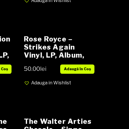
Adauga in Wishlist
ion
Rose Royce –
Strikes Again
LP,
Vinyl, LP, Album,
All
Stereo, Gatefold
50.00
lei
 Coș
Adaugă în Coș
media VG cover VG
Adauga in Wishlist
he
The Walter Arties