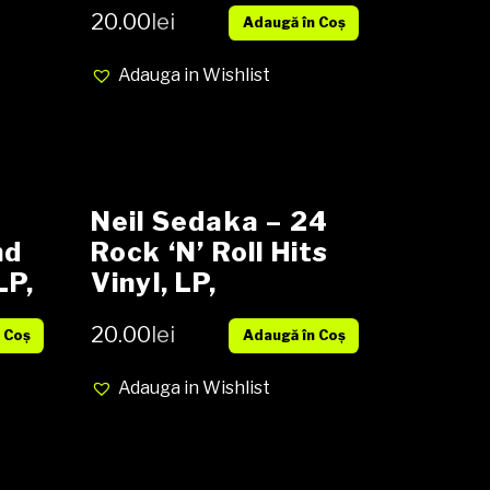
12″, Promo, 33 ⅓
20.00
lei
Adaugă în Coș
RPM media VG+
cover GENERIC
Adauga in Wishlist
Neil Sedaka – 24
nd
Rock ‘N’ Roll Hits
LP,
Vinyl, LP,
-
Compilation media
20.00
lei
 Coș
Adaugă în Coș
e
NM cover NM
r
Adauga in Wishlist