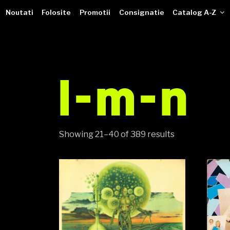
VINILOTECA
Sari
dealer online de muzici pe vinil
Noutati
Folosite
Promotii
Consignatie
Catalog A-Z
la
conținut
l-m-n
Showing 21–40 of 389 results