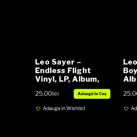
Leo Sayer –
Leo
Endless Flight
Boy
Vinyl, LP, Album,
Alb
media NM cover
cov
25.00
lei
25.0
Adaugă în Coș
NM
Adauga in Wishlist
Ad