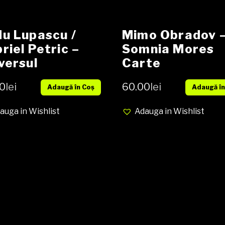
u Lupascu /
Mimo Obradov –
riel Petric –
Somnia Mores
versul
Carte
etelor Carte
0
lei
60.00
lei
Adaugă în Coș
Adaugă în
auga in Wishlist
Adauga in Wishlist