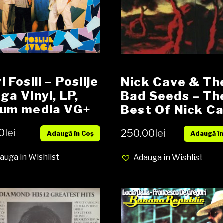
i Fosili – Poslije
Nick Cave & Th
ga Vinyl, LP,
Bad Seeds – Th
bum media VG+
Best Of Nick C
er VG+
& The Bad Seed
0
lei
250.00
lei
Adaugă în Coș
Adaugă în
x LP, Compilatio
NOU
auga in Wishlist
Adauga in Wishlist