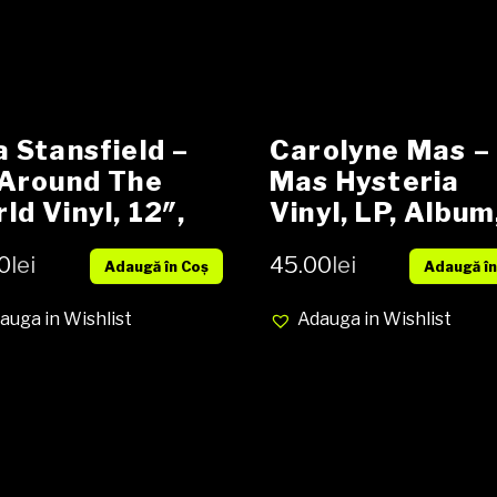
a Stansfield –
Carolyne Mas –
 Around The
Mas Hysteria
ld Vinyl, 12″,
Vinyl, LP, Album
RPM, Maxi-
media VG+ cove
0
lei
45.00
lei
Adaugă în Coș
Adaugă în
gle media NM
VG
ver NM
auga in Wishlist
Adauga in Wishlist