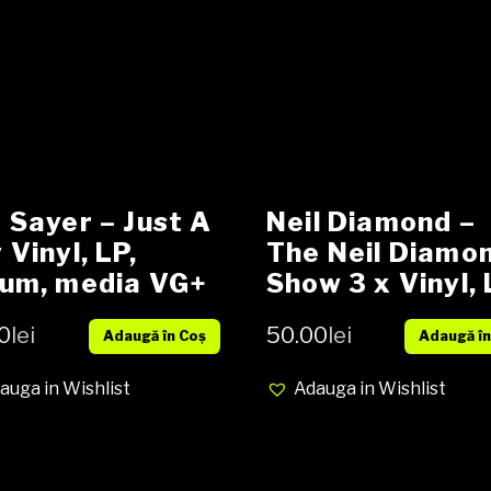
 Sayer – Just A
Neil Diamond –
 Vinyl, LP,
The Neil Diamo
um, media VG+
Show 3 x Vinyl, 
er Vg+
Compilation, Tri
0
lei
50.00
lei
Adaugă în Coș
Adaugă în
Gatefold Sleev
media VG+ cove
auga in Wishlist
Adauga in Wishlist
VG