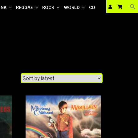
UNK
REGGAE
ROCK
WORLD
CD