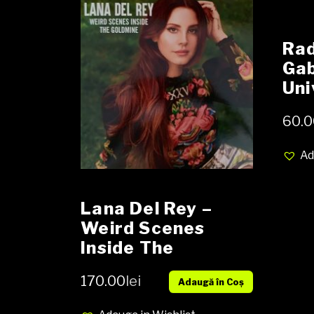
Rad
Gab
Uni
Sun
60.0
Ad
Lana Del Rey –
Weird Scenes
Inside The
Goldmine Vinyl, LP,
170.00
lei
Adaugă în Coș
Album, NOU Only
For Fans