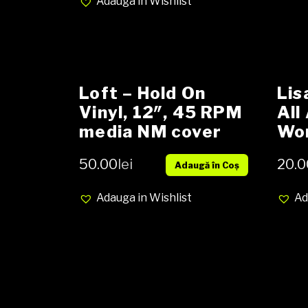
Adauga in Wishlist
Loft – Hold On
Lis
Vinyl, 12″, 45 RPM
All
media NM cover
Wor
VG+
45 
50.00
lei
20.0
Adaugă în Coș
Sin
co
Adauga in Wishlist
Ad