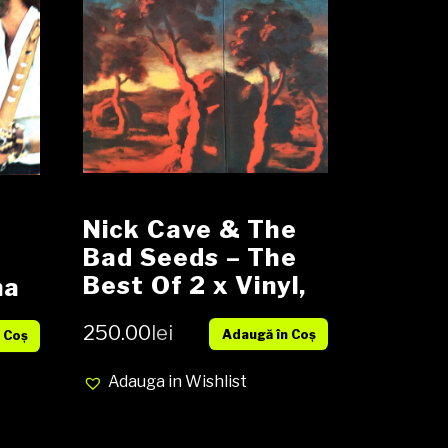
Nick Cave & The
Bad Seeds – The
Best Of 2 x Vinyl,
na
LP, Compilation,
LP,
250.00
lei
Adaugă în Coș
media NM cover
 Coș
d
NM
r
Adauga in Wishlist