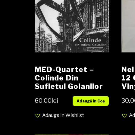
MED-Quartet –
Nei
Colinde Din
12 
Sufletul Golanilor
Vin
Vinyl, LP, Album
Com
60.00
lei
30.0
Adaugă în Coș
media VG cover VG
med
VG
Adauga in Wishlist
Ad