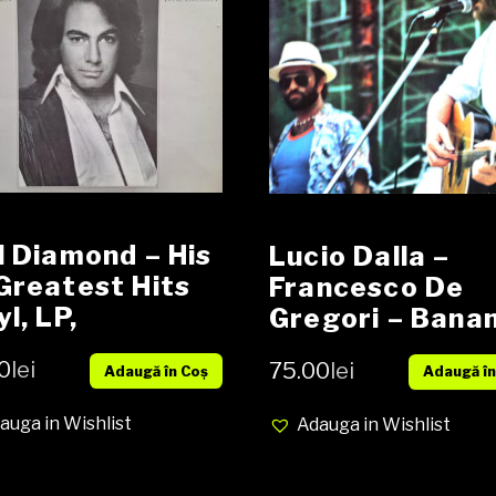
l Diamond – His
Lucio Dalla –
Greatest Hits
Francesco De
yl, LP,
Gregori – Bana
pilation,
Republic Vinyl, 
0
lei
75.00
lei
Adaugă în Coș
ia VG+ cover
Adaugă în
Album, Gatefol
+
media VG+ cove
auga in Wishlist
Adauga in Wishlist
Vg