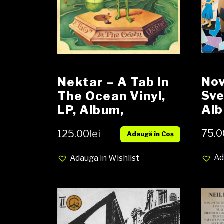
Nov
Nektar – A Tab In
Sve
The Ocean Vinyl,
Al
LP, Album,
cov
Gatefold media
75.0
125.00
lei
Adaugă în Coș
VG+ cover VG
Ad
Adauga in Wishlist