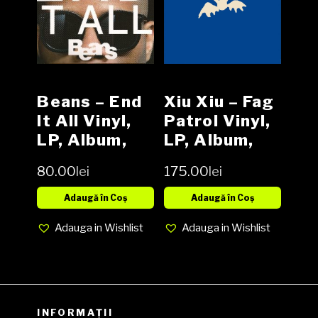
Beans – End
Xiu Xiu – Fag
It All Vinyl,
Patrol Vinyl,
LP, Album,
LP, Album,
Limited
Reissue NOU
80.00
lei
175.00
lei
Edition
media NM
Adaugă în Coș
Adaugă în Coș
cover NM
Adauga in Wishlist
Adauga in Wishlist
INFORMAȚII