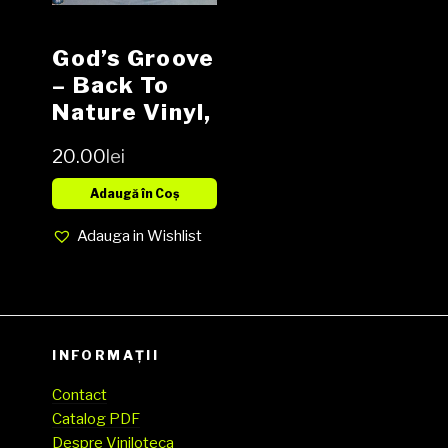
God’s Groove
– Back To
Nature Vinyl,
12″, 33 ⅓
20.00
lei
RPM, 45
RPM media
Adaugă în Coș
NM cover
Adauga in Wishlist
VG+
INFORMAȚII
Contact
Catalog PDF
Despre Viniloteca