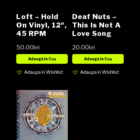
Loft – Hold
Deaf Nuts –
On Vinyl, 12″,
This Is Not A
45 RPM
Love Song
media NM
Vinyl, 12″, 45
50.00
lei
20.00
lei
cover VG+
RPM, Maxi-
Single media
Adaugă în Coș
Adaugă în Coș
NM cover
Adauga in Wishlist
Adauga in Wishlist
VG+