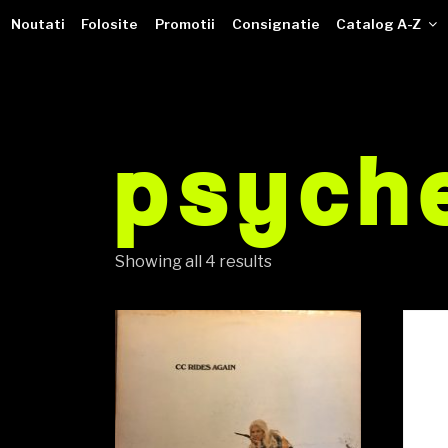
VINILOTECA
Sari
dealer online de muzici pe vinil
Noutati
Folosite
Promotii
Consignatie
Catalog A-Z
la
conținut
psyche
Showing all 4 results