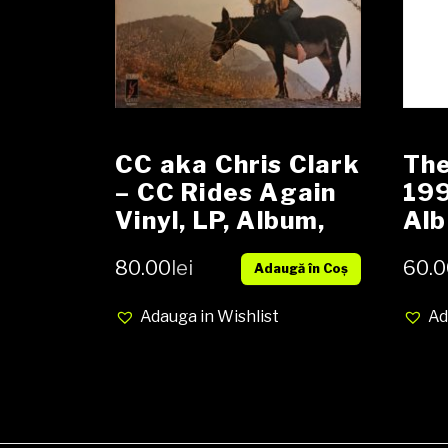
CC aka Chris Clark
The
– CC Rides Again
199
Vinyl, LP, Album,
Alb
Promo media VG+
med
80.00
lei
60.0
Adaugă în Coș
cover VG+
Adauga in Wishlist
Ad