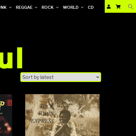
UNK
REGGAE
ROCK
WORLD
CD
ul