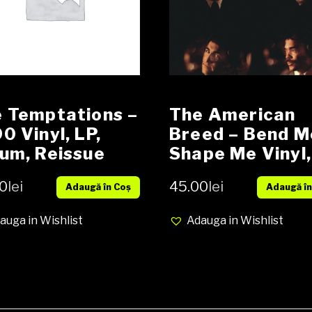
 Temptations –
The American
0 Vinyl, LP,
Breed – Bend M
um, Reissue
Shape Me Vinyl,
ia VG cover VG
LP, Album, medi
0
lei
45.00
lei
Adaugă în Coș
Adaugă în
NM cover VG+
auga in Wishlist
Adauga in Wishlist