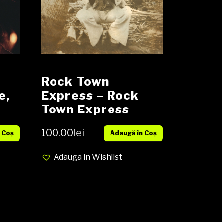
Rock Town
e,
Express ‎– Rock
Town Express
a
Vinyl, LP, Album,
100.00
lei
 Coș
Adaugă în Coș
Reissue NOU
Adauga in Wishlist