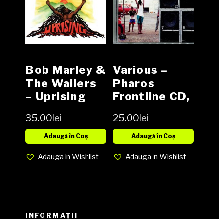
Bob Marley &
Various –
The Wailers
Pharos
– Uprising
Frontline CD,
CD, Album,
Compilation
35.00
lei
25.00
lei
Reissue,
SIGILAT
Remastered,
Adaugă în Coș
Adaugă în Coș
Optimal
Adauga in Wishlist
Adauga in Wishlist
INFORMAȚII