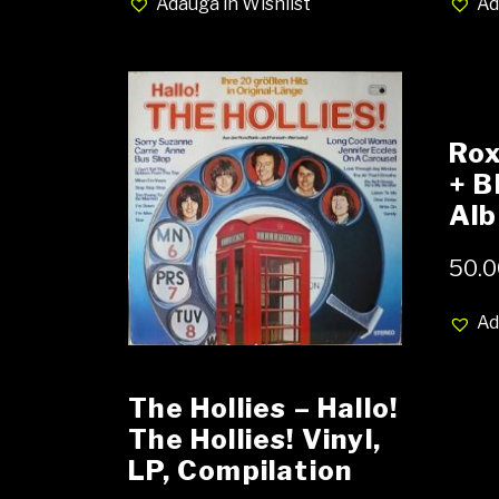
Adauga in Wishlist
Ad
con
Rox
+ B
Al
50.0
Ad
The Hollies – Hallo!
The Hollies! Vinyl,
LP, Compilation