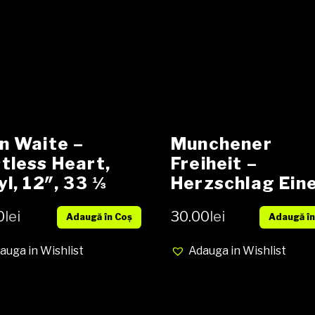
n Waite –
Munchener
tless Heart,
Freiheit –
yl, 12″, 33 ⅓
Herzschlag Ein
M, Promo,
Stadt, Vinyl, LP,
0
lei
30.00
lei
Adaugă în Coș
Adaugă în
gle, Media VG,
Album, Media E
er VG+ (SH)
Cover EX (SH)
auga in Wishlist
Adauga in Wishlist