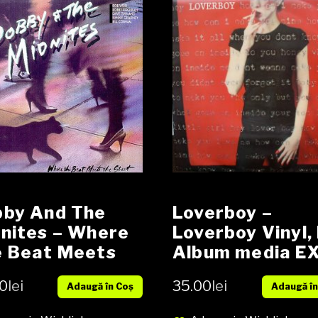
um media EX
er EX
by And The
Loverboy –
nites – Where
Loverboy Vinyl, 
 Beat Meets
Album media E
 Street Vinyl,
cover EX
0
lei
35.00
lei
Adaugă în Coș
Adaugă în
 Album media
consignatie
cover EX