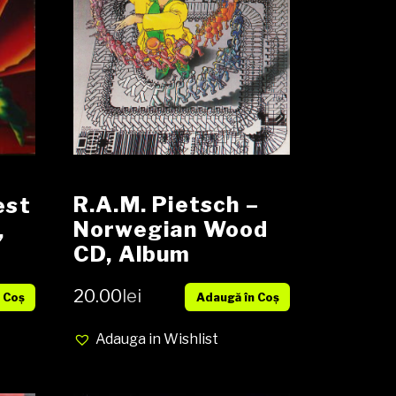
R.A.M. Pietsch –
est
Norwegian Wood
,
CD, Album
 EX
20.00
lei
Adaugă în Coș
 Coș
Adauga in Wishlist