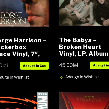
The Babys –
rge Harrison –
Broken Heart
ackerbox
Vinyl, LP, Album
ace Vinyl, 7″,
Reissue media 
RPM, Single
45.00
lei
0
lei
Adaugă în
cover VG
Adaugă în Coș
Adauga in Wishlist
auga in Wishlist