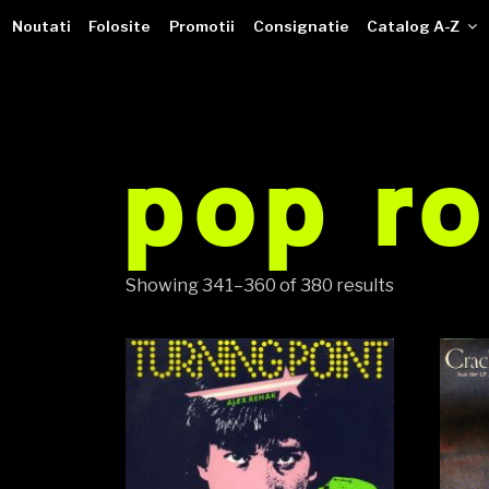
VINILOTECA
Sari
dealer online de muzici pe vinil
Noutati
Folosite
Promotii
Consignatie
Catalog A-Z
la
conținut
pop r
Showing 341–360 of 380 results