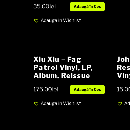
media EX cover
35.00
lei
Adaugă în Coș
NM
Adauga in Wishlist
Xiu Xiu – Fag
Joh
Patrol Vinyl, LP,
Res
Album, Reissue
Vin
NOU
RP
175.00
lei
15.0
Adaugă în Coș
Sin
Cov
Adauga in Wishlist
Ad