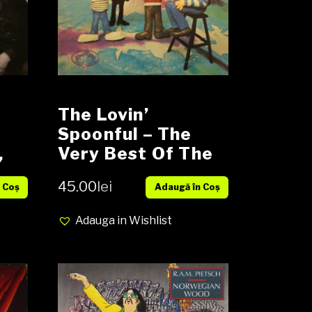
The Lovin’
Spoonful – The
,
Very Best Of The
EX
Lovin’ Spoonful
45.00
lei
 Coș
Adaugă în Coș
Vinyl, LP,
Compilation media
Adauga in Wishlist
EX cover EX