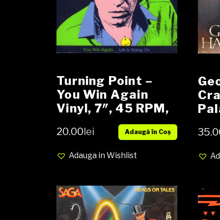
Turning Point –
Geo
You Win Again
Cr
Vinyl, 7″, 45 RPM,
Pal
Single
45 
20.00
lei
35.0
Adaugă în Coș
Adauga in Wishlist
Ad