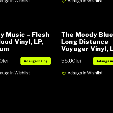
auga in Wishlist
Adauga in Wishlist
signatie
y Music – Flesh
The Moody Blue
lood Vinyl, LP,
Long Distance
bum
Voyager Vinyl, L
Album, Stereo,
0
lei
55.00
lei
Adaugă în Coș
Adaugă în
Gatefold secon
hand
auga in Wishlist
Adauga in Wishlist