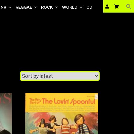
UNK
REGGAE
ROCK
WORLD
CD