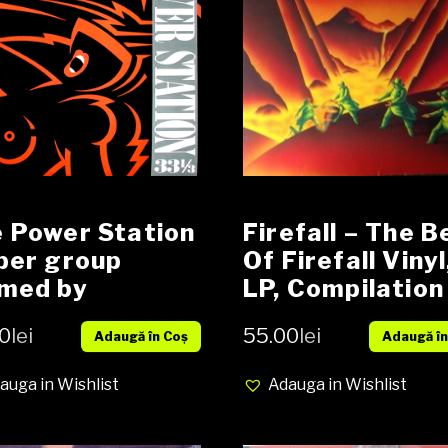
 Power Station
Firefall – The B
per group
Of Firefall Vinyl
med by
LP, Compilation
mbers of Duran
media EX cover
0
lei
55.00
lei
Adaugă în Coș
Adaugă în
an & Robert
consignatie
mer) – The
auga in Wishlist
Adauga in Wishlist
er Station
 Vinyl, LP,