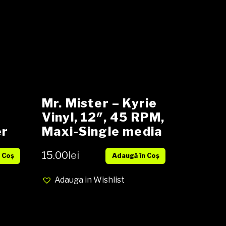
Mr. Mister – Kyrie
Vinyl, 12″, 45 RPM,
er
Maxi-Single media
NM cover NM (SH)
15.00
lei
 Coș
Adaugă în Coș
X,
Adauga in Wishlist