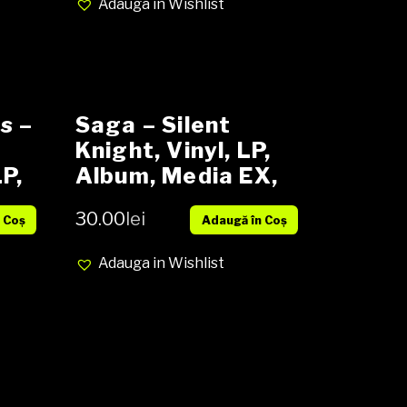
Adauga in Wishlist
s –
Saga – Silent
Knight, Vinyl, LP,
P,
Album, Media EX,
Cover EX (SH)
30.00
lei
 Coș
Adaugă în Coș
d
Adauga in Wishlist