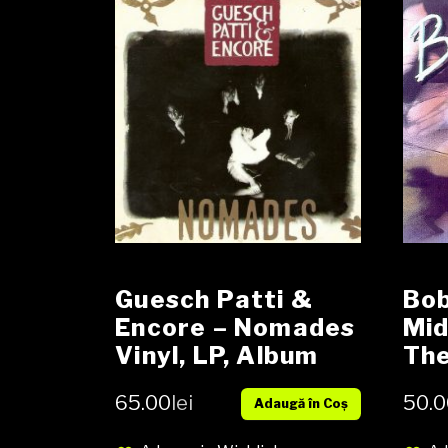
Alb
cov
Guesch Patti &
Bob
Encore – Nomades
Mid
Vinyl, LP, Album
The
media EX cover EX
The
65.00
lei
50.0
Adaugă în Coș
consignatie
LP,
EX 