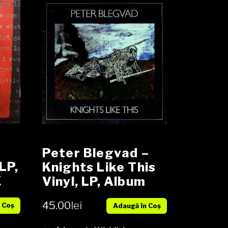
Peter Blegvad –
LP,
Knights Like This
X
Vinyl, LP, Album
media EX cover EX
45.00
lei
 Coș
Adaugă în Coș