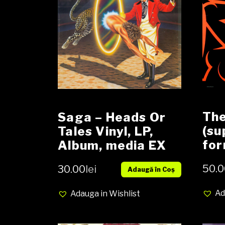
The
Saga – Heads Or
(su
Tales Vinyl, LP,
for
Album, media EX
me
cover VG
50.0
30.00
lei
Dur
Adaugă în Coș
Pal
Ad
Adauga in Wishlist
Pow
33⅓