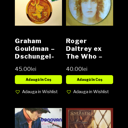
Graham
Roger
Gouldman –
Daltrey ex
Dschungel-
The Who –
Olympiade
Daltrey
45.00
lei
40.00
lei
(Animalympic
Vinyl, LP,
s) (Original-
Album media
Adaugă în Coș
Adaugă în Coș
Soundtrack)
EX cover EX
Adauga in Wishlist
Adauga in Wishlist
Vinyl, LP
media NM
cover NM