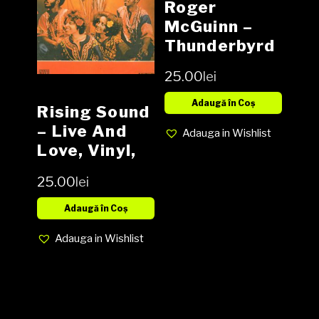
Roger
McGuinn ‎–
Thunderbyrd
Vinyl (SH)
25.00
lei
Adaugă în Coș
Rising Sound
– Live And
Adauga in Wishlist
Love, Vinyl,
LP, Media EX,
25.00
lei
Cover EX
(SH)
Adaugă în Coș
Adauga in Wishlist