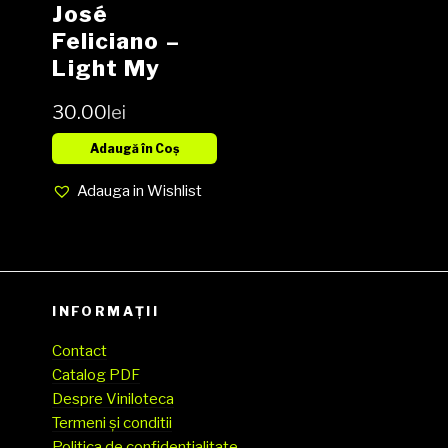
José
Feliciano ‎–
Light My
Fire, LP,
30.00
lei
Compilation,
Media VG-,
Adaugă în Coș
Cover VG
Adauga in Wishlist
(SH)
INFORMAȚII
Contact
Catalog PDF
Despre Viniloteca
Termeni și conditii
Politica de confidentialitate