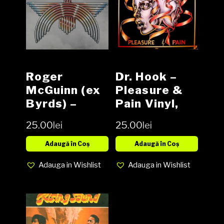
Roger
Dr. Hook –
McGuinn (ex
Pleasure &
Byrds) –
Pain Vinyl,
Thunderbyrd
LP, Album,
25.00
lei
25.00
lei
Vinyl, LP,
Club Edition
Album media
media G+
Adaugă în Coș
Adaugă în Coș
VG+ cover VG
cover G+
Adauga in Wishlist
Adauga in Wishlist