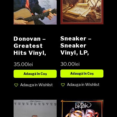
Sneaker –
Donovan –
Sneaker
Greatest
Vinyl, LP,
Hits Vinyl,
Album,
LP,
30.00
lei
35.00
lei
Stereo media
Compilation,
EX cover EX
media EX
Adaugă în Coș
Adaugă în Coș
consignatie
cover EX
Adauga in Wishlist
Adauga in Wishlist