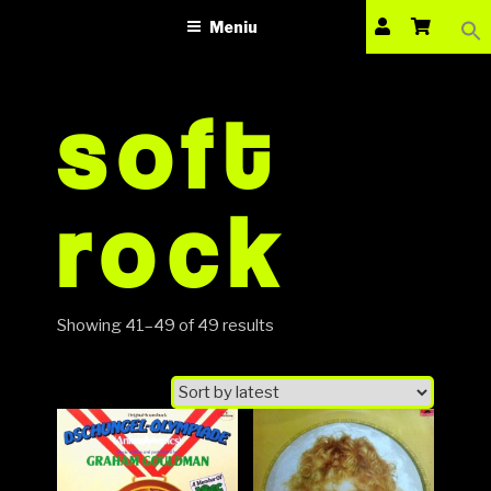
Sea
VINILOTECA
Sari
dealer online de muzici pe vinil
for:
Meniu
la
Search Bu
conținut
soft
rock
Showing 41–49 of 49 results