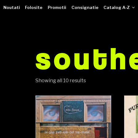
VINILOTECA
Sari
dealer online de muzici pe vinil
Noutati
Folosite
Promotii
Consignatie
Catalog A-Z
la
conținut
south
Showing all 10 results