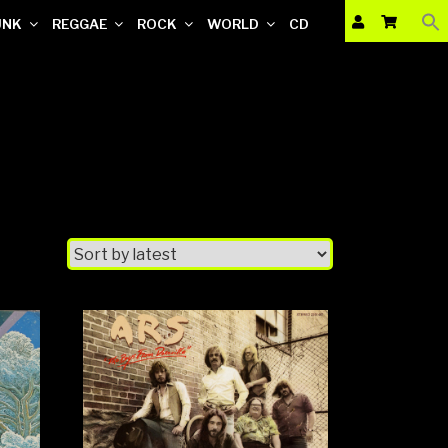
UNK
REGGAE
ROCK
WORLD
CD