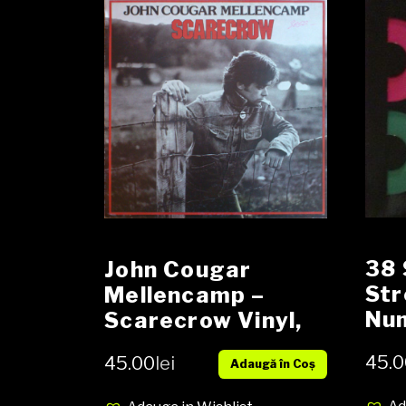
38 
John Cougar
Str
Mellencamp –
Num
Scarecrow Vinyl,
Alb
LP, Album media
45.0
45.00
lei
cov
Adaugă în Coș
EX cover VG