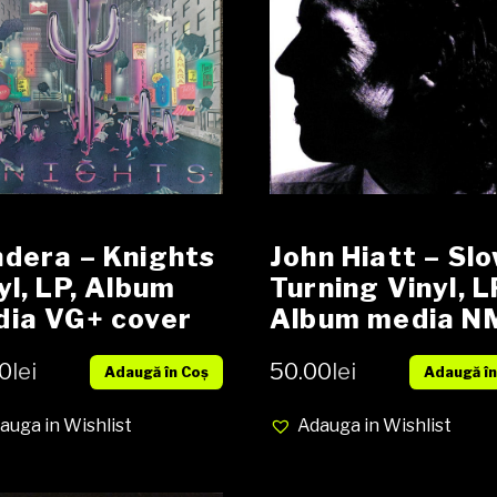
dera – Knights
John Hiatt – Sl
yl, LP, Album
Turning Vinyl, L
ia VG+ cover
Album media N
cover EX
0
lei
50.00
lei
Adaugă în Coș
Adaugă în
auga in Wishlist
Adauga in Wishlist