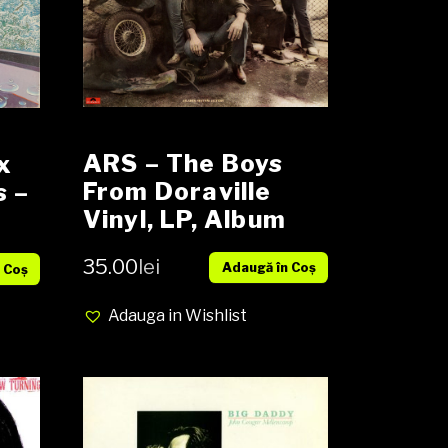
ARS – The Boys
x
From Doraville
s –
Vinyl, LP, Album
,
media NM cover
35.00
lei
Adaugă în Coș
NM
 Coș
Adauga in Wishlist