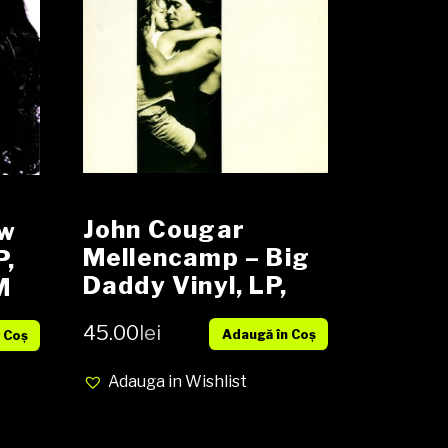
John Cougar
ow
Mellencamp – Big
P,
Daddy Vinyl, LP,
M
Album, Stereo
45.00
lei
Adaugă în Coș
media EX cover
 Coș
VG+
Adauga in Wishlist