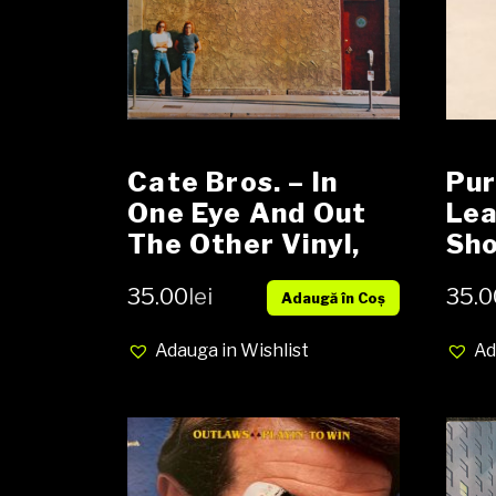
Pur
Cate Bros. – In
Lea
One Eye And Out
Sho
The Other Vinyl,
Alb
LP, Album, media
35.0
35.00
lei
Adaugă în Coș
cov
NM cover NM
Ad
Adauga in Wishlist