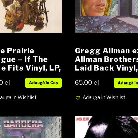
e Prairie
Gregg Allman e
gue – If The
Allman Brother
e Fits Vinyl, LP,
Laid Back Vinyl
um, media VG+
LP, Album,
0
lei
65.00
lei
Adaugă în Coș
Adaugă în
er VG
Gatefold media
VG+ cover G+
auga in Wishlist
Adauga in Wishlist