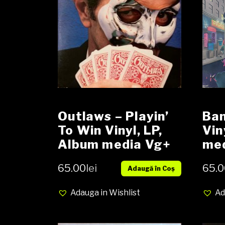
Outlaws – Playin’
Ban
To Win Vinyl, LP,
Vin
Album media Vg+
med
cover VG+
VG
65.00
lei
65.0
Adaugă în Coș
Adauga in Wishlist
Ad