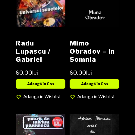
Radu
Mimo
Lupascu /
Obradov – In
Gabriel
Somnia
Petric –
Mores Carte
60.00
lei
60.00
lei
Universul
Sunetelor
Adaugă în Coș
Adaugă în Coș
Carte
Adauga in Wishlist
Adauga in Wishlist