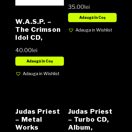
35.00
lei
Adaugă în Coș
W.A.S.P. –
The Crimson
Adauga in Wishlist
Idol CD,
Album
40.00
lei
Adaugă în Coș
Adauga in Wishlist
Judas Priest
Judas Priest
– Metal
– Turbo CD,
Works
Album,