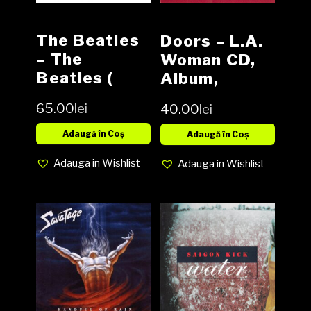
The Beatles
Doors – L.A.
– The
Woman CD,
Beatles (
Album,
White Album
Reissue,
65.00
lei
40.00
lei
) 2 x CD,
Remastered
Album,
Adaugă în Coș
Adaugă în Coș
Reissue
Adauga in Wishlist
Adauga in Wishlist