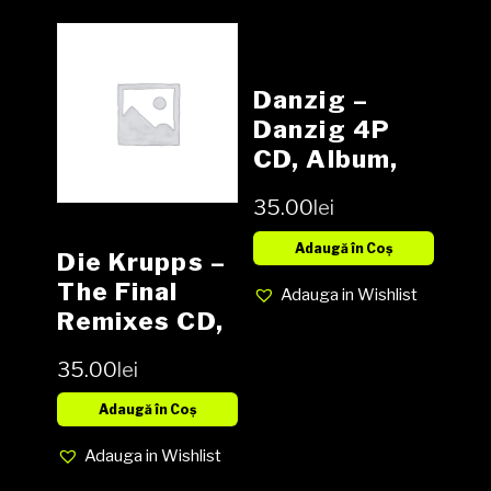
Danzig –
Danzig 4P
CD, Album,
Digifile
35.00
lei
Adaugă în Coș
Die Krupps –
The Final
Adauga in Wishlist
Remixes CD,
Album,
35.00
lei
Digipak
Adaugă în Coș
Adauga in Wishlist