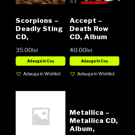
Scorpions –
Accept –
Deadly Sting
Death Row
CD,
CD, Album
Compilation
35.00
lei
40.00
lei
Adaugă în Coș
Adaugă în Coș
Adauga in Wishlist
Adauga in Wishlist
Metallica –
Metallica CD,
Album,