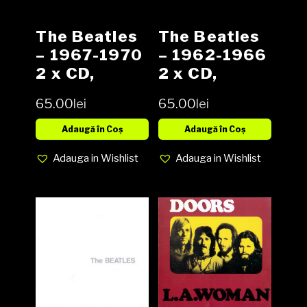
The Beatles
The Beatles
– 1967-1970
– 1962-1966
2 x CD,
2 x CD,
Compilation,
Compilation,
65.00
lei
65.00
lei
Reissue,
Reissue,
Remastered
Remastered,
Adaugă în Coș
Adaugă în Coș
Repress,
Adauga in Wishlist
Adauga in Wishlist
Stereo, Mono