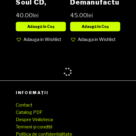
Soul CD,
Demanufactu
Album,
re CD, Album,
40.00
lei
45.00
lei
Reissue,
Blue Disc
Adaugă în Coș
Adaugă în Coș
Adauga in Wishlist
Adauga in Wishlist
INFORMAȚII
Contact
Catalog PDF
Despre Viniloteca
Termeni și conditii
Politica de confidentialitate