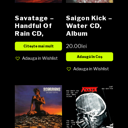
Savatage –
Saigon Kick –
Handful Of
Water CD,
Rain CD,
Album
Album
20.00
lei
Citește mai mult
Adaugă în Coș
Adauga in Wishlist
Adauga in Wishlist