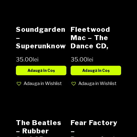
Soundgarden
Fleetwood
–
Mac – The
Superunknow
Dance CD,
n CD, Album,
Album
35.00
lei
35.00
lei
Adaugă în Coș
Adaugă în Coș
Adauga in Wishlist
Adauga in Wishlist
The Beatles
Fear Factory
– Rubber
–