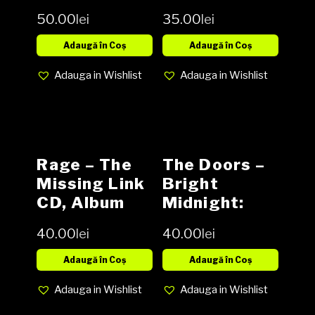
’73-’93 2 x
50.00
lei
35.00
lei
CD,
Compilation,
Adaugă în Coș
Adaugă în Coș
Adauga in Wishlist
Adauga in Wishlist
Rage – The
The Doors –
Missing Link
Bright
CD, Album
Midnight:
Live In
40.00
lei
40.00
lei
America CD,
Compilation,
Adaugă în Coș
Adaugă în Coș
Limited
Adauga in Wishlist
Adauga in Wishlist
Edition