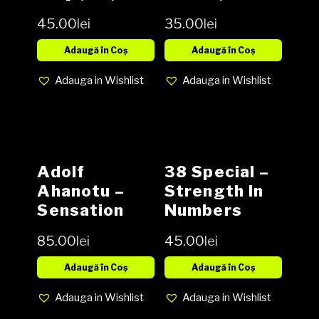
Album media
EX, Cover EX
45.00
lei
35.00
lei
EX cover VG
(SH)
Adaugă în Coș
Adaugă în Coș
Adauga in Wishlist
Adauga in Wishlist
Adolf
38 Special ‎–
Ahanotu ‎–
Strength In
Sensation
Numbers
Vinyl, LP,
Vinyl, LP,
85.00
lei
45.00
lei
Album,
Album media
Reissue NOU
EX cover G+
Adaugă în Coș
Adaugă în Coș
(SH)
Adauga in Wishlist
Adauga in Wishlist