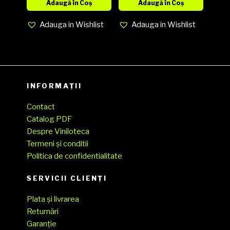
Arranged &
Adaugă în Coș
Adaugă în Coș
Conducted
Adauga in Wishlist
Adauga in Wishlist
By Thad
Jones –
Caterina
Valente ’86
& The Count
INFORMAȚII
Basie
Contact
Orchestra
Catalog PDF
media EX
Despre Viniloteca
cover EX
Termeni și conditii
Politica de confidentialitate
SERVICII CLIENŢI
Plata și livrarea
Returnări
Garanție