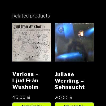
Related products
Various –
Juliane
Ljud Från
Werding –
Waxholm
Sehnsucht
Vinyl, LP,
Ist Unheilbar,
45.00
lei
20.00
lei
Compilation,
Vinyl, LP,