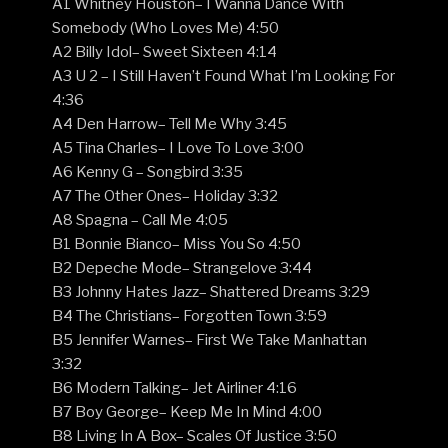
A1 Whitney Houston– I Wanna Dance With
Somebody (Who Loves Me) 4:50
A2 Billy Idol– Sweet Sixteen 4:14
A3 U 2 – I Still Haven’t Found What I’m Looking For
4:36
A4 Den Harrow– Tell Me Why 3:45
A5 Tina Charles– I Love To Love 3:00
A6 Kenny G – Songbird 3:35
A7 The Other Ones– Holiday 3:32
A8 Spagna – Call Me 4:05
B1 Bonnie Bianco– Miss You So 4:50
B2 Depeche Mode– Strangelove 3:44
B3 Johnny Hates Jazz– Shattered Dreams 3:29
B4 The Christians– Forgotten Town 3:59
B5 Jennifer Warnes– First We Take Manhattan
3:32
B6 Modern Talking– Jet Airliner 4:16
B7 Boy George– Keep Me In Mind 4:00
B8 Living In A Box– Scales Of Justice 3:50