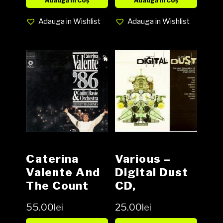
media EX
Album, Media
Adaugă în Coș
Adaugă în Coș
cover G
EX, Cover
Adauga in Wishlist
Adauga in Wishlist
(water
VG+ (SH)
damage)
Caterina
Various –
Valente And
Digital Dust
The Count
CD,
Basie
Compilation
55.00
lei
25.00
lei
Orchestra