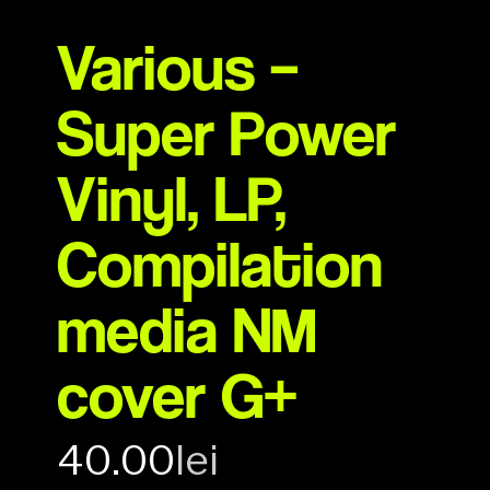
Various –
Super Power
Vinyl, LP,
Compilation
media NM
cover G+
40.00
lei