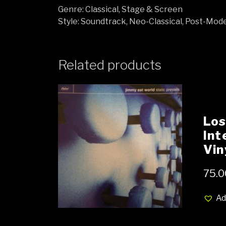
Genre: Classical, Stage & Screen
Style: Soundtrack, Neo-Classical, Post-Mod
Related products
Los 
Int
Vin
med
75.0
(SH
Ad