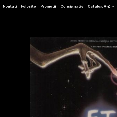
VINILOTECA
Sari
dealer online de muzici pe vinil
Noutati
Folosite
Promotii
Consignatie
Catalog A-Z
la
conținut