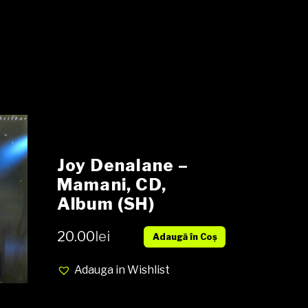
Joy Denalane –
Mamani, CD,
Album (SH)
20.00
lei
Adaugă în Coș
Adauga in Wishlist