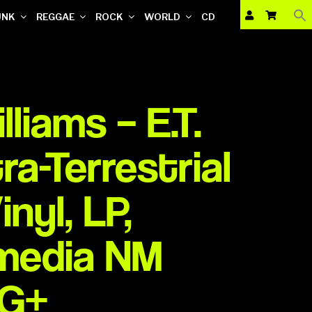
UNK
REGGAE
ROCK
WORLD
CD
liams – E.T.
ra-Terrestrial
nyl, LP,
media NM
VG+