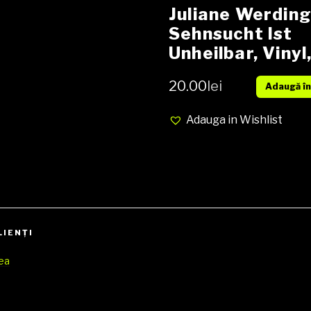
Juliane Werding
Sehnsucht Ist
Unheilbar, Vinyl
LP, Album, Medi
20.00
lei
Adaugă în
EX, Cover VG+
(SH)
Adauga in Wishlist
LIENŢI
rea