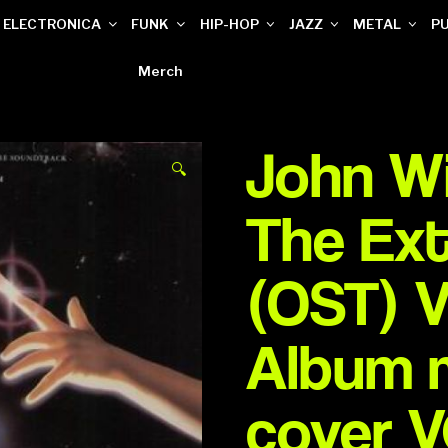
ELECTRONICA
FUNK
HIP-HOP
JAZZ
METAL
P
Merch
John Wil
🔍
The Ext
(OST) Vi
Album 
cover 