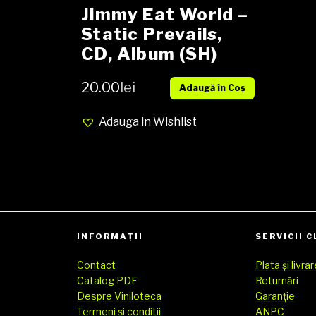
Jimmy Eat World –
Static Prevails,
CD, Album (SH)
20.00
lei
Adaugă în Coș
Adauga in Wishlist
INFORMAȚII
SERVICII C
Contact
Plata și livra
Catalog PDF
Returnări
Despre Viniloteca
Garanție
Termeni și conditii
ANPC