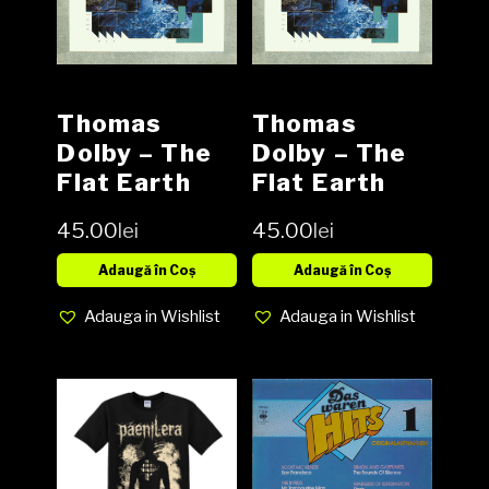
Thomas
Thomas
Dolby – The
Dolby – The
Flat Earth
Flat Earth
Vinyl, LP,
Vinyl, LP,
45.00
lei
45.00
lei
Album,
Album,
Stereo media
Stereo media
Adaugă în Coș
Adaugă în Coș
VG cover VG
VG cover VG+
Adauga in Wishlist
Adauga in Wishlist