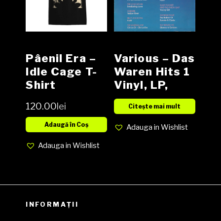
Various – Das
Pâenil Era –
Waren Hits 1
Idle Cage T-
Vinyl, LP,
Shirt
Compilation
conform
120.00
lei
Citește mai mult
media VG
descrierii
cover G
Adaugă în Coș
Adauga in Wishlist
Adauga in Wishlist
INFORMAȚII