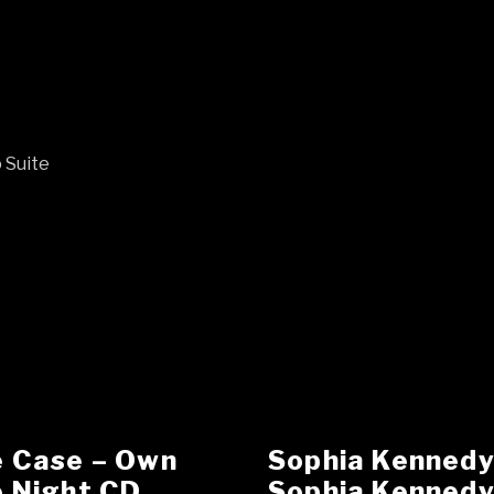
 Suite
 Case – Own
Sophia Kennedy 
 Night CD
Sophia Kenned