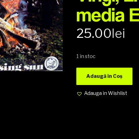
media 
25.00
lei
1 în stoc
Adaugă în Coș
Adauga in Wishlist