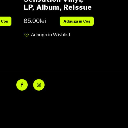
LP, Album, Reissue
NOU
85.00
lei
 Coș
Adaugă în Coș
Adauga in Wishlist
Facebook
Instagram