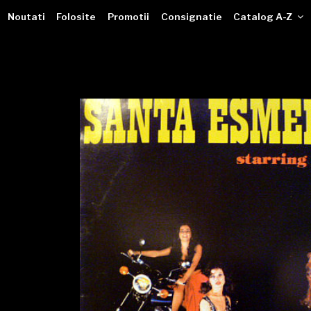
VINILOTECA
Sari
dealer online de muzici pe vinil
Noutati
Folosite
Promotii
Consignatie
Catalog A-Z
la
conținut