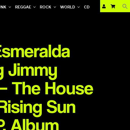
UNK
REGGAE
ROCK
WORLD
CD
Esmeralda
g Jimmy
 – The House
Rising Sun
LP, Album