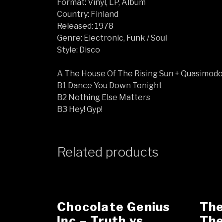
Format: Vinyl, LP, Album
Country: Finland
Released: 1978
Genre: Electronic, Funk / Soul
Style: Disco
A The House Of The Rising Sun + Quasimodo
B1 Dance You Down Tonight
B2 Nothing Else Matters
B3 Hey! Gyp!
Related products
Chocolate Genius
The
Inc.‎– Truth vs
The