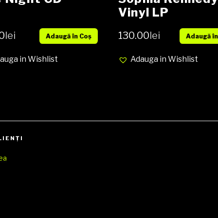
Vinyl LP
0
lei
130.00
lei
Adaugă în Coș
Adaugă în
auga in Wishlist
Adauga in Wishlist
LIENŢI
rea