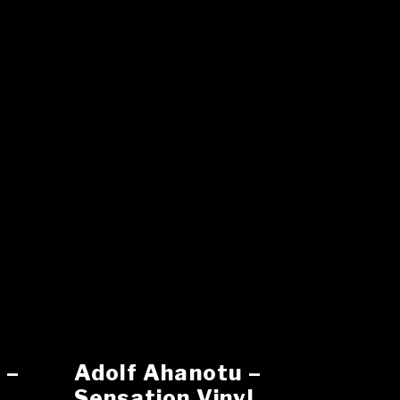
‎–
Adolf Ahanotu ‎–
y
Sensation Vinyl,