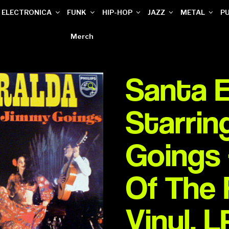
ELECTRONICA
FUNK
HIP-HOP
JAZZ
METAL
P
Merch
Santa 
🔍
Starrin
Goings
Of The 
Vinyl, 