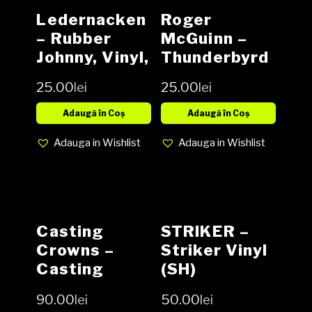
Ledernacken
Roger
– Rubber
McGuinn ‎–
Johnny, Vinyl,
Thunderbyrd
12″, 45 RPM,
Vinyl (SH)
25.00
lei
25.00
lei
Limited
Edition,
Adaugă în Coș
Adaugă în Coș
Media VG,
Adauga in Wishlist
Adauga in Wishlist
Cover VG
(SH)
Casting
STRIKER –
Crowns ‎–
Striker Vinyl
Casting
(SH)
Crowns CD
90.00
lei
50.00
lei