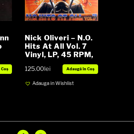
ynn
Nick Oliveri – N​.​O.
o
Hits At All Vol. 7
Vinyl, LP, 45 RPM,
Compilation,
125.00
lei
 Coș
Adaugă în Coș
Stereo NOU
Adauga in Wishlist
Facebook
Instagram