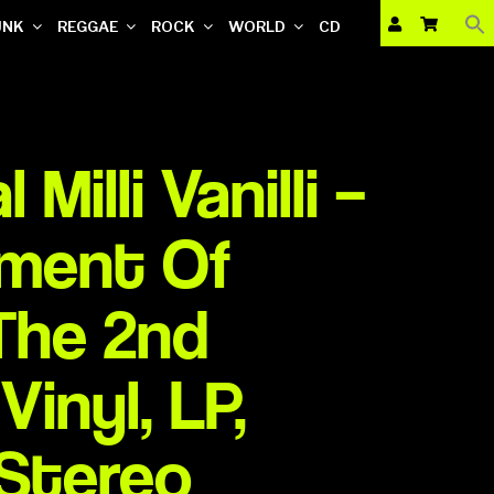
UNK
REGGAE
ROCK
WORLD
CD
Milli Vanilli –
ment Of
The 2nd
inyl, LP,
 Stereo