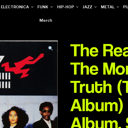
ELECTRONICA
FUNK
HIP-HOP
JAZZ
METAL
P
Merch
The Real 
The Mo
Truth (
Album) V
Album,