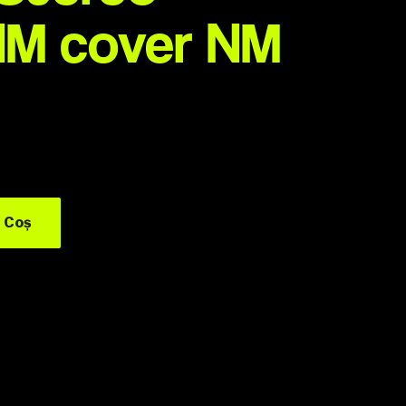
NM cover NM
 Coș