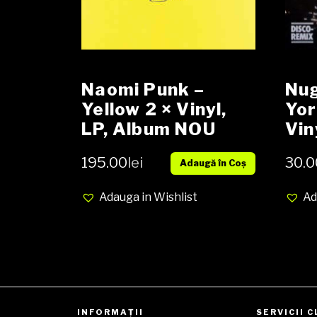
Naomi Punk ‎–
Nug
Yellow 2 × Vinyl,
Yor
LP, Album NOU
Vin
EX 
195.00
lei
30.0
Adaugă în Coș
Adauga in Wishlist
Ad
INFORMAȚII
SERVICII C