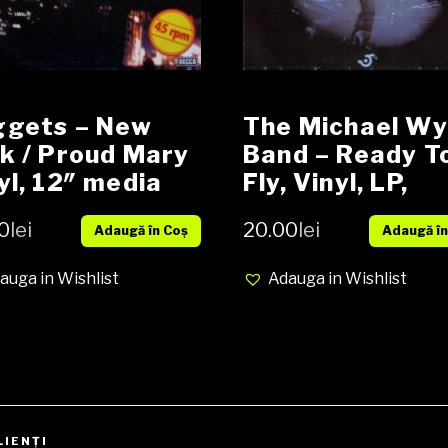
gets ‎– New
The Michael W
k / Proud Mary
Band ‎– Ready T
yl, 12″ media
Fly, Vinyl, LP,
cover EX (SH)
Album (SH)
0
lei
20.00
lei
Adaugă în Coș
Adaugă în
auga in Wishlist
Adauga in Wishlist
LIENŢI