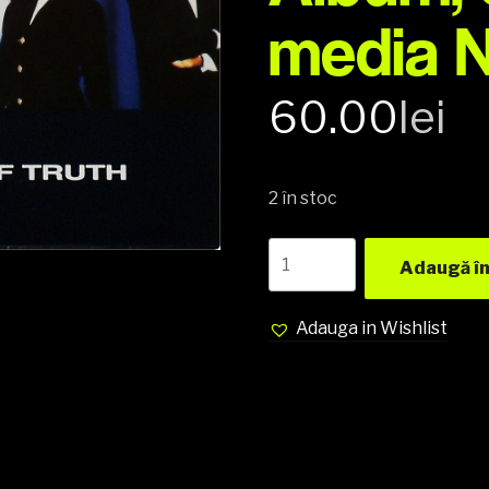
media 
60.00
lei
2 în stoc
The
Adaugă în
Real
Milli
Vanilli
Adauga in Wishlist
–
The
Moment
Of
Truth
(The