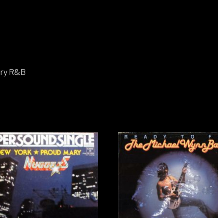
2nd
Album)
Vinyl,
LP,
Album,
Stereo
ary R&B
media
NM
cover
NM
quantity