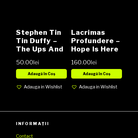
Stephen Tin
Lacrimas
Tin Duffy ‎–
Profundere ‎–
The Ups And
Hope Is Here
Downs, Vinyl,
2 × Vinyl, LP,
50.00
lei
160.00
lei
LP, Media VG,
Album CD,
Cover G (SH)
Album NOU
Adaugă în Coș
Adaugă în Coș
Adauga in Wishlist
Adauga in Wishlist
INFORMAȚII
Contact