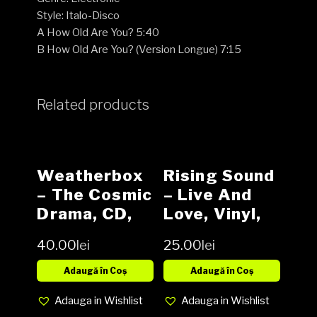
Style: Italo-Disco
A How Old Are You? 5:40
B How Old Are You? (Version Longue) 7:15
Related products
Weatherbox
Rising Sound
– The Cosmic
– Live And
Drama, CD,
Love, Vinyl,
NOU
LP, Media EX,
40.00
lei
25.00
lei
Cover EX
(SH)
Adaugă în Coș
Adaugă în Coș
Adauga in Wishlist
Adauga in Wishlist