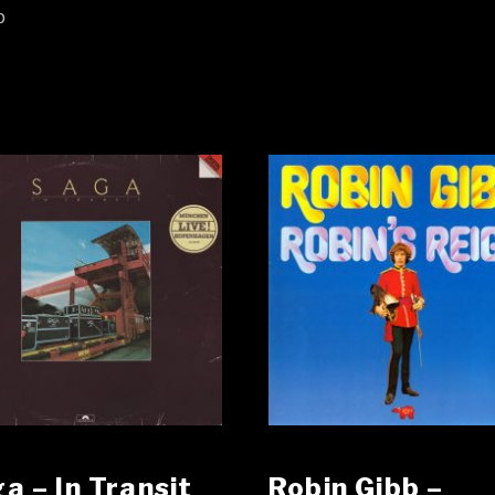
p
a ‎– In Transit
Robin Gibb ‎–