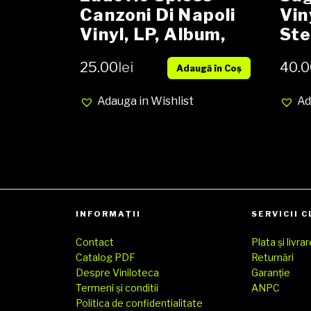
Canzoni Di Napoli
Vin
Vinyl, LP, Album,
Ste
Repress media EX
cov
25.00
lei
40.0
Adaugă în Coș
cover EX (SH)
Adauga in Wishlist
Ad
INFORMAȚII
SERVICII C
Contact
Plata și livra
Catalog PDF
Returnări
Despre Viniloteca
Garanție
Termeni și conditii
ANPC
Politica de confidentialitate