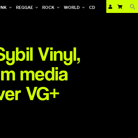
UNK
REGGAE
ROCK
WORLD
CD
Sybil Vinyl,
um media
ver VG+