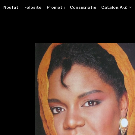
VINILOTECA
Sari
dealer online de muzici pe vinil
Noutati
Folosite
Promotii
Consignatie
Catalog A-Z
la
conținut