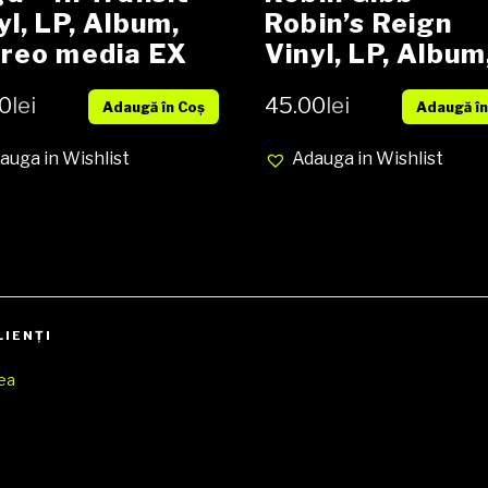
yl, LP, Album,
Robin’s Reign
reo media EX
Vinyl, LP, Album
er VG+ (SH)
Reissue media 
0
lei
45.00
lei
Adaugă în Coș
Adaugă în
cover EX (SH)
auga in Wishlist
Adauga in Wishlist
LIENŢI
rea