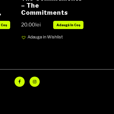
– The
,
Commitments
EX
(Original Motion
20.00
lei
 Coș
Adaugă în Coș
Picture
Soundtrack), CD,
Adauga in Wishlist
Album, Media EX,
Cover VG+ (SH)
Facebook
Instagram