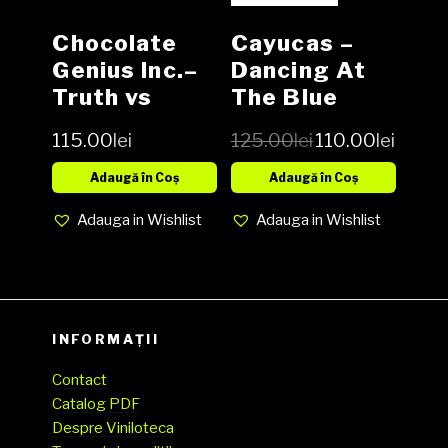
Chocolate
Cayucas –
Genius Inc.‎–
Dancing At
Truth vs
The Blue
Beauty Vinyl
Lagoo Vinyl
115.00
lei
125.00
lei
110.00
lei
1LP
LP
Adaugă în Coș
Adaugă în Coș
Adauga in Wishlist
Adauga in Wishlist
INFORMAȚII
Contact
Catalog PDF
Despre Viniloteca