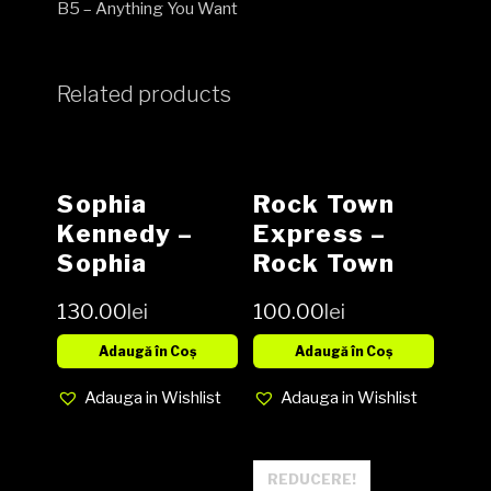
B5 – Anything You Want
Related products
Sophia
Rock Town
Kennedy ‎–
Express ‎–
Sophia
Rock Town
Kennedy
Express
130.00
lei
100.00
lei
Vinyl LP
Vinyl, LP,
Album,
Adaugă în Coș
Adaugă în Coș
Reissue NOU
Adauga in Wishlist
Adauga in Wishlist
REDUCERE!