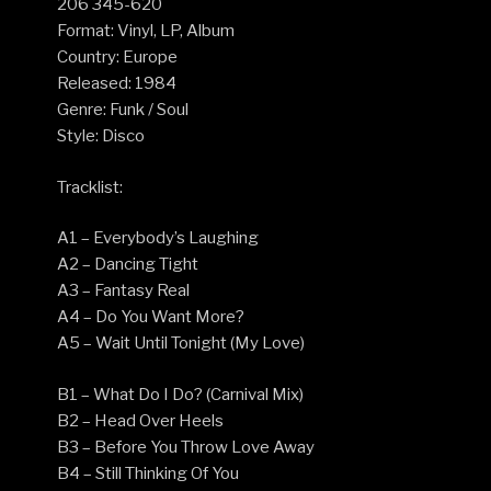
206 345-620
Format: Vinyl, LP, Album
Country: Europe
Released: 1984
Genre: Funk / Soul
Style: Disco
Tracklist:
A1 – Everybody’s Laughing
A2 – Dancing Tight
A3 – Fantasy Real
A4 – Do You Want More?
A5 – Wait Until Tonight (My Love)
B1 – What Do I Do? (Carnival Mix)
B2 – Head Over Heels
B3 – Before You Throw Love Away
B4 – Still Thinking Of You