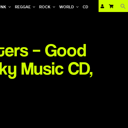
UNK
REGGAE
ROCK
WORLD
CD
ters – Good
ky Music CD,