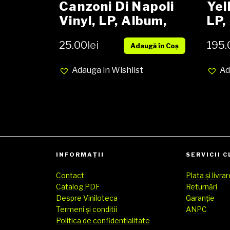
Canzoni Di Napoli
Yel
Vinyl, LP, Album,
LP,
Repress media EX
25.00
lei
195.
Adaugă în Coș
cover EX (SH)
Adauga in Wishlist
Ad
INFORMAȚII
SERVICII C
Contact
Plata și livra
Catalog PDF
Returnări
Despre Viniloteca
Garanție
Termeni și conditii
ANPC
Politica de confidentialitate