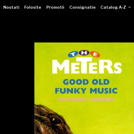
VINILOTECA
Sari
dealer online de muzici pe vinil
Noutati
Folosite
Promotii
Consignatie
Catalog A-Z
la
conținut