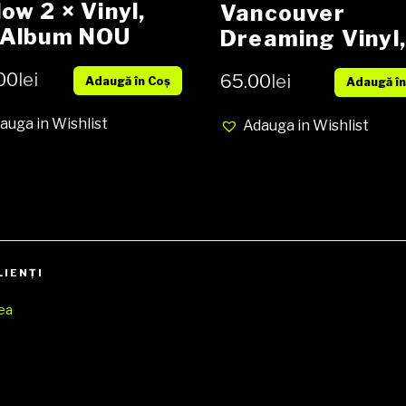
low 2 × Vinyl,
Vancouver
 Album NOU
Dreaming Vinyl,
LP media EX co
00
lei
65.00
lei
Adaugă în Coș
Adaugă în
VG (SH)
auga in Wishlist
Adauga in Wishlist
LIENŢI
rea