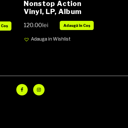
Nonstop Action
Vinyl, LP, Album
NOU
ver
120.00
lei
Adaugă în Coș
 Coș
Adauga in Wishlist
Facebook
Instagram