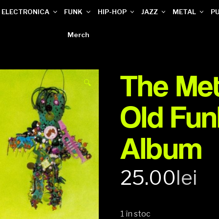
ELECTRONICA
FUNK
HIP-HOP
JAZZ
METAL
P
Merch
The Me
🔍
Old Fun
Album
25.00
lei
1 în stoc