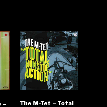
The M-Tet ‎– Total
 ‎–