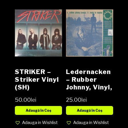
STRIKER –
Ledernacken
Striker Vinyl
– Rubber
(SH)
Johnny, Vinyl,
12″, 45 RPM,
50.00
lei
25.00
lei
Limited
Edition,
Adaugă în Coș
Adaugă în Coș
Media VG,
Adauga in Wishlist
Adauga in Wishlist
Cover VG