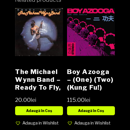
The Michael
Boy Azooga
Wynn Band ‎–
‎– (One) (Two)
Ready To Fly,
(Kung Fu!)
Vinyl, LP,
Vinyl LP
20.00
lei
115.00
lei
Album (SH)
Adaugă în Coș
Adaugă în Coș
Adauga in Wishlist
Adauga in Wishlist