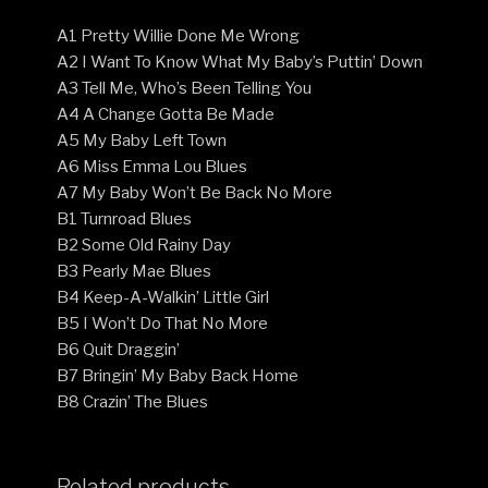
A1 Pretty Willie Done Me Wrong
A2 I Want To Know What My Baby’s Puttin’ Down
A3 Tell Me, Who’s Been Telling You
A4 A Change Gotta Be Made
A5 My Baby Left Town
A6 Miss Emma Lou Blues
A7 My Baby Won’t Be Back No More
B1 Turnroad Blues
B2 Some Old Rainy Day
B3 Pearly Mae Blues
B4 Keep-A-Walkin’ Little Girl
B5 I Won’t Do That No More
B6 Quit Draggin’
B7 Bringin’ My Baby Back Home
B8 Crazin’ The Blues
Related products