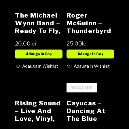
The Michael
Roger
Wynn Band ‎–
McGuinn ‎–
Ready To Fly,
Thunderbyrd
Vinyl, LP,
Vinyl (SH)
20.00
lei
25.00
lei
Album (SH)
Adaugă în Coș
Adaugă în Coș
Adauga in Wishlist
Adauga in Wishlist
REDUCERE!
Rising Sound
Cayucas –
– Live And
Dancing At
Love, Vinyl,
The Blue
LP, Media EX,
Lagoo Vinyl