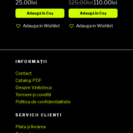
25.00
lei
125.00
lei
110.00
lei
Cover EX
LP
(SH)
Adaugă în Coș
Adaugă în Coș
Adauga in Wishlist
Adauga in Wishlist
INFORMAȚII
Contact
Catalog PDF
Despre Viniloteca
Termeni și conditii
Politica de confidentialitate
SERVICII CLIENŢI
Plata și livrarea