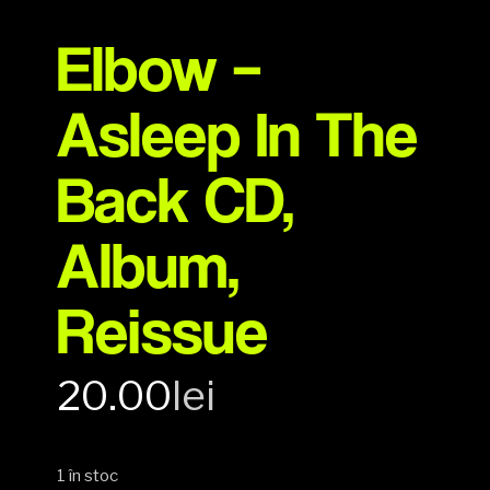
Elbow –
Asleep In The
Back CD,
Album,
Reissue
20.00
lei
1 în stoc