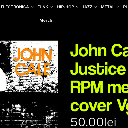
ELECTRONICA
FUNK
HIP-HOP
JAZZ
METAL
P
Merch
John Ca
Justice 
RPM me
cover 
50.00
lei