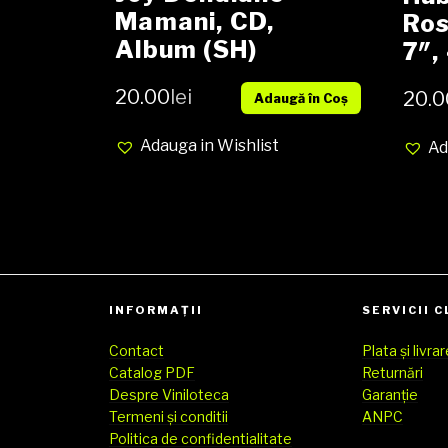
Mamani, CD,
Ros
Album (SH)
7″,
med
20.00
lei
20.0
Adaugă în Coș
(SH
Adauga in Wishlist
Ad
INFORMAȚII
SERVICII C
Contact
Plata și livra
Catalog PDF
Returnări
Despre Viniloteca
Garanție
Termeni și conditii
ANPC
Politica de confidentialitate