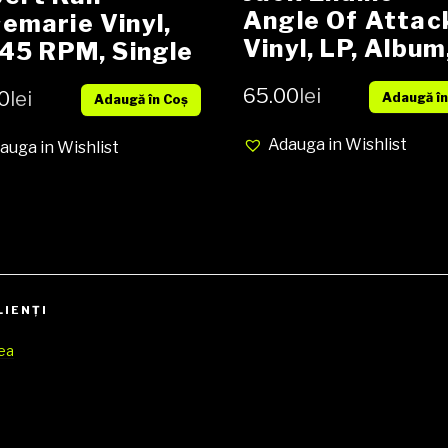
Angle Of Attac
emarie Vinyl,
Vinyl, LP, Album
 45 RPM, Single
Reissue, Media
ia EX cover EX
65.00
lei
0
lei
Adaugă în
MINT, Cover MI
Adaugă în Coș
)
Adauga in Wishlist
auga in Wishlist
LIENŢI
rea