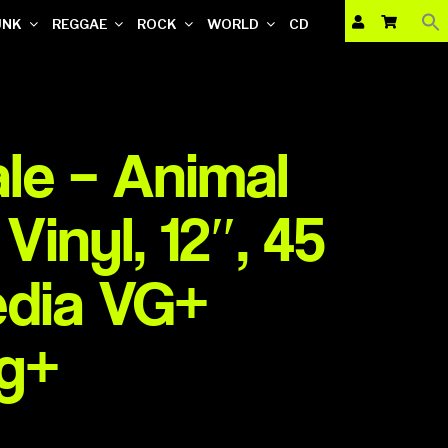
UNK
REGGAE
ROCK
WORLD
CD
le – Animal
Vinyl, 12″, 45
dia VG+
Vg+