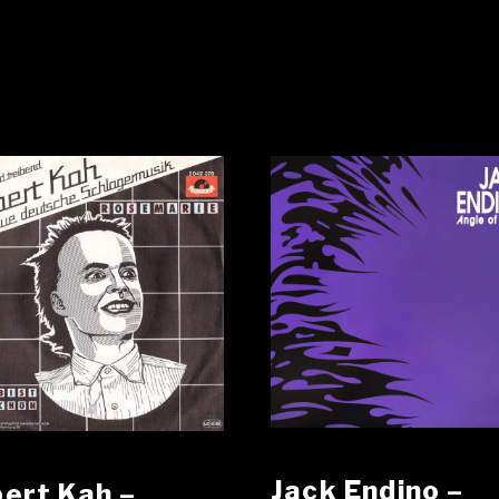
Jack Endino –
ert Kah ‎–