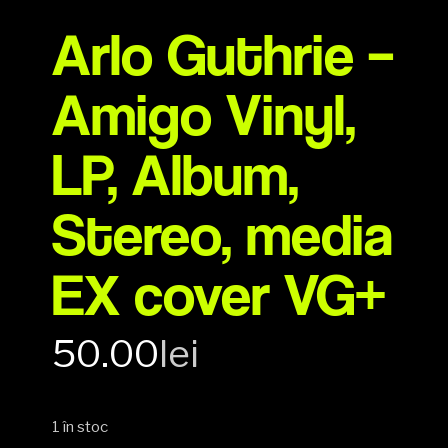
Arlo Guthrie –
Amigo Vinyl,
LP, Album,
Stereo, media
EX cover VG+
50.00
lei
1 în stoc