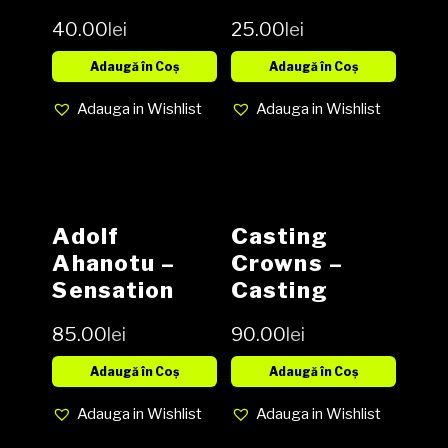
Media VG,
12″, 45 RPM,
40.00
lei
25.00
lei
Cover VG-
Limited
(SH)
Edition,
Adaugă în Coș
Adaugă în Coș
Media VG,
Adauga in Wishlist
Adauga in Wishlist
Cover VG
(SH)
Adolf
Casting
Ahanotu ‎–
Crowns ‎–
Sensation
Casting
Vinyl, LP,
Crowns CD
85.00
lei
90.00
lei
Album,
Reissue NOU
Adaugă în Coș
Adaugă în Coș
Adauga in Wishlist
Adauga in Wishlist