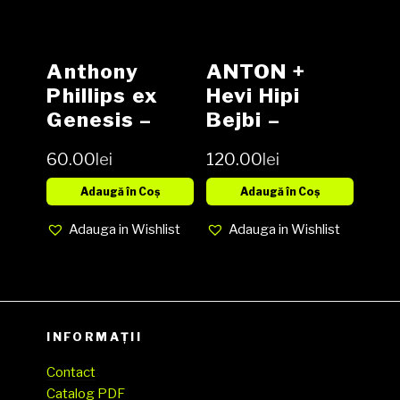
Anthony
ANTON +
Phillips ex
Hevi Hipi
Genesis ‎–
Bejbi –
The Geese &
Rečeno,
60.00
lei
120.00
lei
The Ghost
Učinjeno Ili
Vinyl, LP,
Ne, Od Toga
Adaugă în Coș
Adaugă în Coș
Album media
Sve Zavisi!
Adauga in Wishlist
Adauga in Wishlist
EX cover VG
Vinyl, LP,
Album NOU
INFORMAȚII
Contact
Catalog PDF