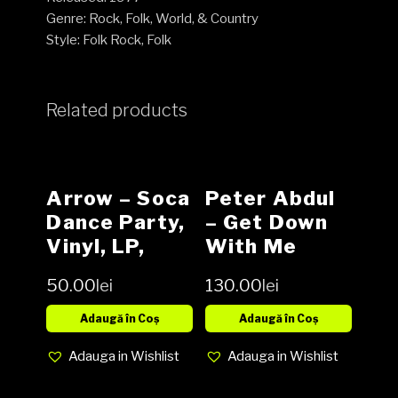
Genre: Rock, Folk, World, & Country
Style: Folk Rock, Folk
Related products
Arrow – Soca
Peter Abdul
Dance Party,
‎– Get Down
Vinyl, LP,
With Me
Album, Media
Vinyl, LP,
50.00
lei
130.00
lei
EX, Cover
Album,
VG+ (SH)
Reissue NOU
Adaugă în Coș
Adaugă în Coș
Adauga in Wishlist
Adauga in Wishlist