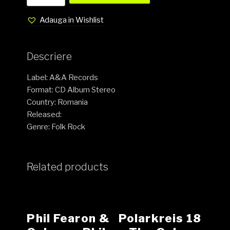
sus
Adauga in Wishlist
-
20
de
Descriere
praguri
CD
Label: A&A Records
,
Format: CD Album Stereo
album
Country: Romania
NOU
Released:
quantity
Genre: Folk Rock
Related products
Phil Fearon &
Polarkreis 18