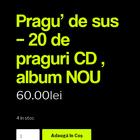
Pragu’ de sus
– 20 de
praguri CD ,
album NOU
60.00
lei
4 în stoc
Pragu'
Adaugă în Coș
de