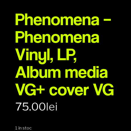
Phenomena –
Phenomena
Vinyl, LP,
Album media
VG+ cover VG
75.00
lei
1 în stoc