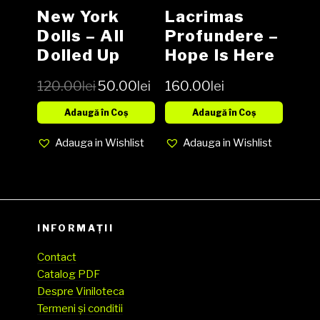
New York
Lacrimas
Dolls – All
Profundere ‎–
Dolled Up
Hope Is Here
Picture Disc
2 × Vinyl, LP,
120.00
lei
50.00
lei
160.00
lei
Vinyl LP
Album CD,
Album NOU
Adaugă în Coș
Adaugă în Coș
Adauga in Wishlist
Adauga in Wishlist
INFORMAȚII
Contact
Catalog PDF
Despre Viniloteca
Termeni și conditii