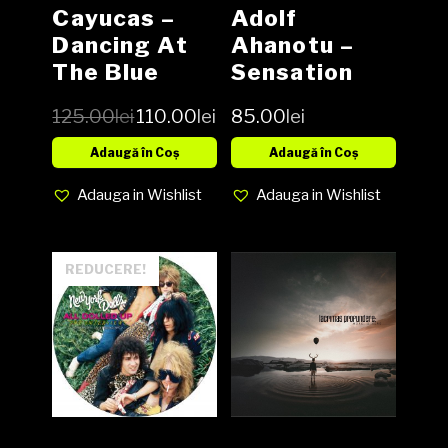
Cayucas –
Adolf
Dancing At
Ahanotu ‎–
The Blue
Sensation
Lagoo Vinyl
Vinyl, LP,
125.00
lei
110.00
lei
85.00
lei
LP
Album,
Reissue NOU
Adaugă în Coș
Adaugă în Coș
Adauga in Wishlist
Adauga in Wishlist
REDUCERE!