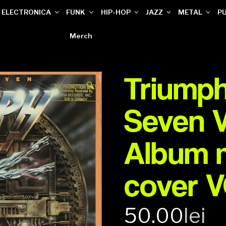
ELECTRONICA
FUNK
HIP-HOP
JAZZ
METAL
P
Merch
Triumph
🔍
Seven Vi
Album 
cover 
50.00
lei