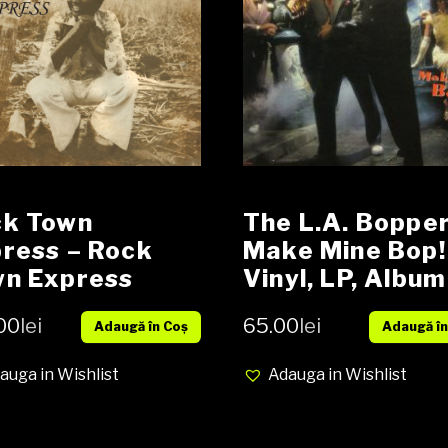
ck Town
The L.A. Bopper
ress ‎– Rock
Make Mine Bop!
n Express
Vinyl, LP, Album
yl, LP, Album,
media EX cover
00
lei
65.00
lei
Adaugă în Coș
Adaugă în
ssue NOU
(SH)
auga in Wishlist
Adauga in Wishlist