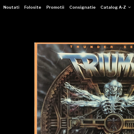
VINILOTECA
Sari
dealer online de muzici pe vinil
Noutati
Folosite
Promotii
Consignatie
Catalog A-Z
la
conținut