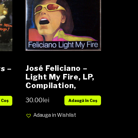
José Feliciano ‎–
s ‎–
Light My Fire, LP,
Compilation,
Media VG-, Cover
 EX
30.00
lei
Adaugă în Coș
 Coș
VG (SH)
Adauga in Wishlist