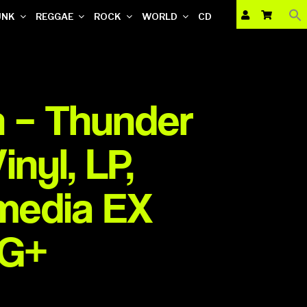
UNK
REGGAE
ROCK
WORLD
CD
 – Thunder
nyl, LP,
media EX
VG+