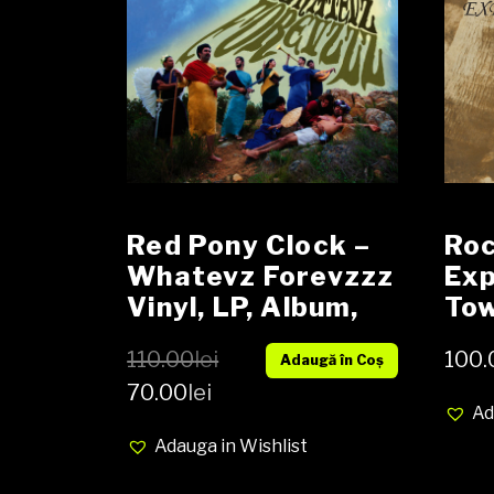
Red Pony Clock ‎–
Ro
Whatevz Forevzzz
Exp
Vinyl, LP, Album,
Tow
Brown Vinyl media
Vin
110.00
lei
100.
Adaugă în Coș
NM cover EX (SH)
Rei
70.00
lei
Ad
Adauga in Wishlist