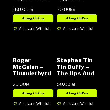
2 × Vinyl, LP,
160.00
lei
30.00
lei
Album CD,
Album NOU
Adaugă în Coș
Adaugă în Coș
Adauga in Wishlist
Adauga in Wishlist
Roger
Stephen Tin
McGuinn ‎–
Tin Duffy ‎–
Thunderbyrd
The Ups And
Vinyl (SH)
Downs, Vinyl,
25.00
lei
50.00
lei
LP, Media VG,
Cover G (SH)
Adaugă în Coș
Adaugă în Coș
Adauga in Wishlist
Adauga in Wishlist