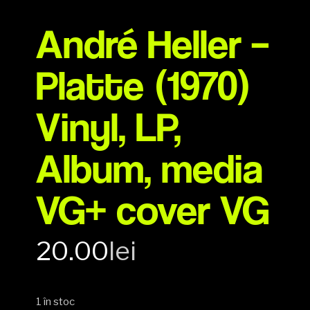
André Heller –
Platte (1970)
Vinyl, LP,
Album, media
VG+ cover VG
20.00
lei
1 în stoc