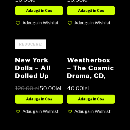
Searchers
Vinyl, LP,
Adaugă în Coș
Adaugă în Coș
Compilation,
Adauga in Wishlist
Adauga in Wishlist
Stereo media
EX cover EX
(SH)
REDUCERE!
New York
Weatherbox
Dolls – All
– The Cosmic
Dolled Up
Drama, CD,
Picture Disc
NOU
120.00
lei
50.00
lei
40.00
lei
Vinyl LP
Adaugă în Coș
Adaugă în Coș
Adauga in Wishlist
Adauga in Wishlist