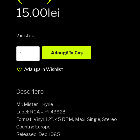
15.00
lei
2 în stoc
Mr.
Adaugă în Coș
Mister
–
Adauga in Wishlist
Kyrie
Vinyl,
12",
Descriere
45
RPM,
Mr. Mister – Kyrie
Maxi-
Label: RCA – PT49928
Single
Format: Vinyl, 12″, 45 RPM, Maxi-Single, Stereo
media
Country: Europe
NM
Released: Dec 1985
cover