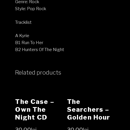
Genre: Rock
NM
Style: Pop Rock
(SH)
quantity
Tracklist
A Kyrie
B1 Run To Her
B2 Hunters Of The Night
Related products
The Case –
The
Own The
Searchers ‎–
Night CD
Golden Hour
Of The
30.00
lei
30.00
lei