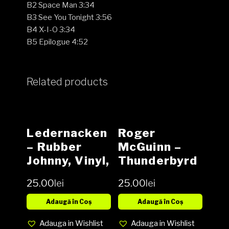
B2 Space Man 3:34
B3 See You Tonight 3:56
B4 X-I-O 3:34
B5 Epilogue 4:52
Related products
Ledernacken
Roger
– Rubber
McGuinn ‎–
Johnny, Vinyl,
Thunderbyrd
12″, 45 RPM,
Vinyl (SH)
25.00
lei
25.00
lei
Limited
Edition,
Adaugă în Coș
Adaugă în Coș
Media VG,
Adauga in Wishlist
Adauga in Wishlist