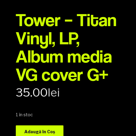
Tower – Titan
Vinyl, LP,
Album media
VG cover G+
35.00
lei
1 în stoc
Adaugă în Coș