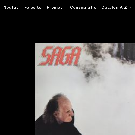
VINILOTECA
Sari
dealer online de muzici pe vinil
Noutati
Folosite
Promotii
Consignatie
Catalog A-Z
la
conținut