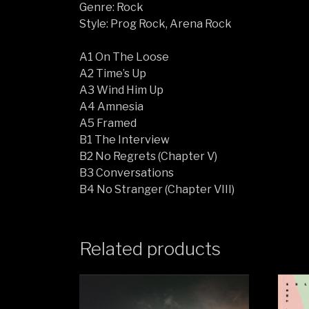
Genre: Rock
Style: Prog Rock, Arena Rock
A1 On The Loose
A2 Time’s Up
A3 Wind Him Up
A4 Amnesia
A5 Framed
B1 The Interview
B2 No Regrets (Chapter V)
B3 Conversations
B4 No Stranger (Chapter VIII)
Related products