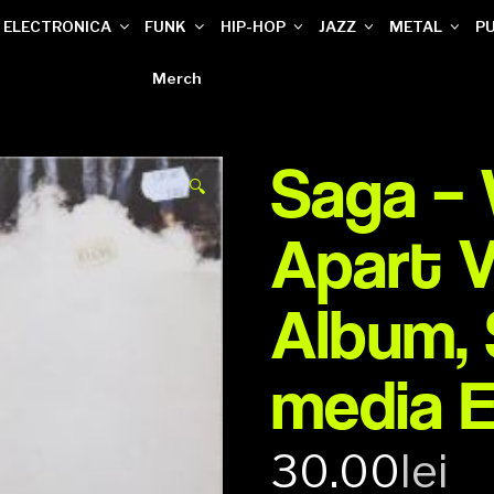
ELECTRONICA
FUNK
HIP-HOP
JAZZ
METAL
P
Merch
Saga – 
🔍
Apart Vi
Album,
media 
30.00
lei