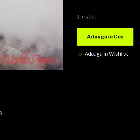
1 în stoc
Adaugă în Coș
Adauga in Wishlist
9