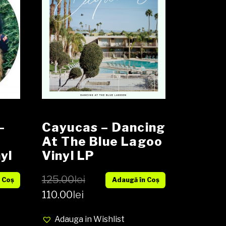
–
Cayucas – Dancing
At The Blue Lagoo
yl
Vinyl LP
125.00
lei
 Coș
Adaugă în Coș
110.00
lei
Adauga in Wishlist