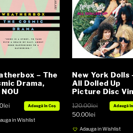
therbox – The
New York Dolls 
smic Drama,
All Dolled Up
, NOU
Picture Disc Vin
LP
0
lei
120.00
lei
Adaugă în Coș
Adaugă în
50.00
lei
auga in Wishlist
Adauga in Wishlist