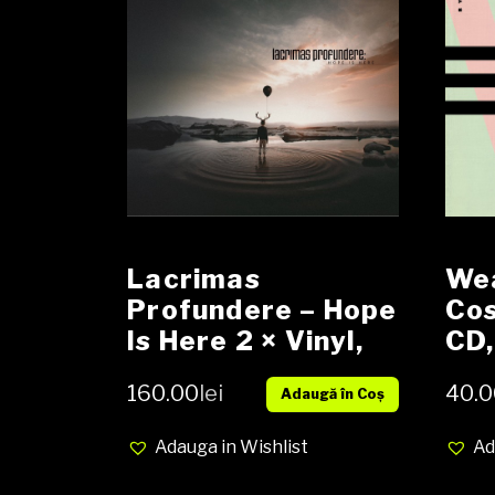
Lacrimas
Wea
Profundere ‎– Hope
Co
Is Here 2 × Vinyl,
CD
LP, Album CD,
160.00
lei
40.0
Adaugă în Coș
Album NOU
Adauga in Wishlist
Ad