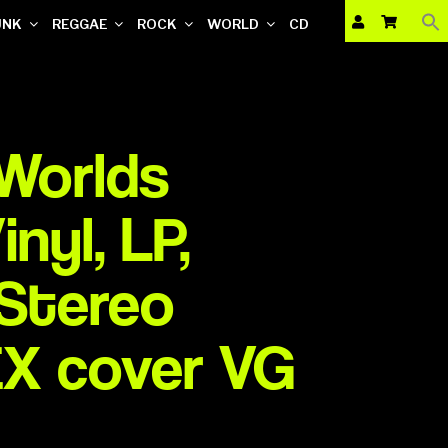
UNK
REGGAE
ROCK
WORLD
CD
Worlds
nyl, LP,
 Stereo
EX cover VG