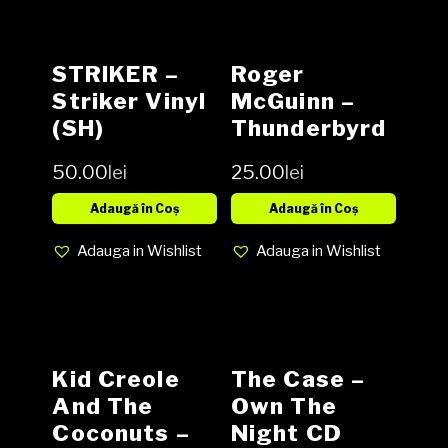
STRIKER –
Roger
Striker Vinyl
McGuinn ‎–
(SH)
Thunderbyrd
Vinyl (SH)
50.00
lei
25.00
lei
Adaugă în Coș
Adaugă în Coș
Adauga in Wishlist
Adauga in Wishlist
Kid Creole
The Case –
And The
Own The
Coconuts ‎–
Night CD