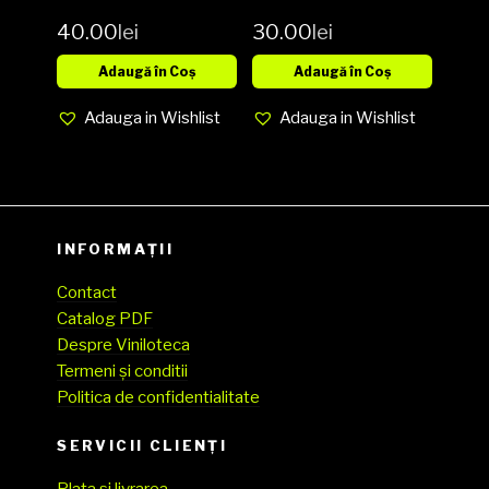
Tropical
40.00
lei
30.00
lei
Gangsters
Vinyl, LP,
Adaugă în Coș
Adaugă în Coș
Album media
Adauga in Wishlist
Adauga in Wishlist
VG+ cover VG
(SH)
INFORMAȚII
Contact
Catalog PDF
Despre Viniloteca
Termeni și conditii
Politica de confidentialitate
SERVICII CLIENŢI