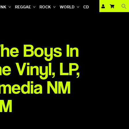
UNK
REGGAE
ROCK
WORLD
CD
The Boys In
 Vinyl, LP,
 media NM
NM