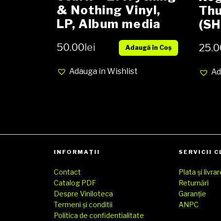
& Nothing Vinyl,
Thu
LP, Album media
(SH
EX cover EX (SH)
50.00
lei
25.0
Adaugă în Coș
Adauga in Wishlist
Ad
INFORMAȚII
SERVICII C
Contact
Plata și livra
Catalog PDF
Returnări
Despre Viniloteca
Garanție
Termeni și conditii
ANPC
Politica de confidentialitate