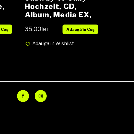
e,
Hochzeit, CD,
Album, Media EX,
H)
Cover VG+ (SH)
35.00
lei
 Coș
Adaugă în Coș
Adauga in Wishlist
Facebook
Instagram