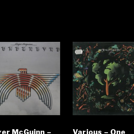
er McGuinn ‎–
Various – One