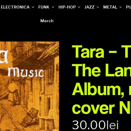
ELECTRONICA
FUNK
HIP-HOP
JAZZ
METAL
P
Merch
Tara – 
🔍
The Lane
Album,
cover 
30.00
lei