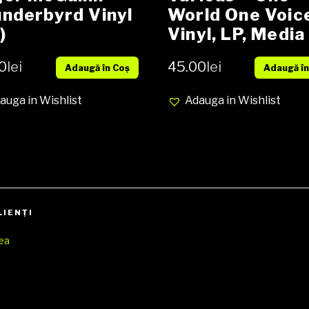
nderbyrd Vinyl
World One Voic
)
Vinyl, LP, Media
EX, Cover VG (S
0
lei
45.00
lei
Adaugă în Coș
Adaugă în
auga in Wishlist
Adauga in Wishlist
LIENŢI
rea