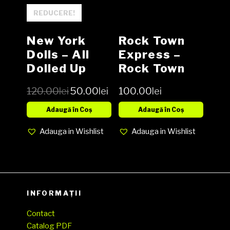
REDUCERE!
New York
Rock Town
Dolls – All
Express ‎–
Dolled Up
Rock Town
Picture Disc
Express
120.00
lei
50.00
lei
100.00
lei
Vinyl LP
Vinyl, LP,
Album,
Adaugă în Coș
Adaugă în Coș
Reissue NOU
Adauga in Wishlist
Adauga in Wishlist
INFORMAȚII
Contact
Catalog PDF