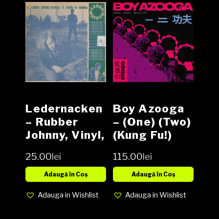
Ledernacken
Boy Azooga
– Rubber
‎– (One) (Two)
Johnny, Vinyl,
(Kung Fu!)
12″, 45 RPM,
Vinyl LP
25.00
lei
115.00
lei
Limited
Edition,
Adaugă în Coș
Adaugă în Coș
Media VG,
Adauga in Wishlist
Adauga in Wishlist
Cover VG
(SH)