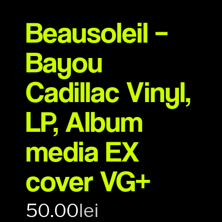
Beausoleil –
Bayou
Cadillac Vinyl,
LP, Album
media EX
cover VG+
50.00
lei