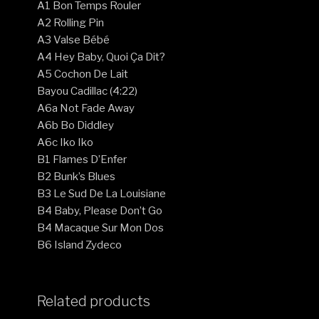
A1 Bon Temps Rouler
A2 Rolling Pin
A3 Valse Bébé
A4 Hey Baby, Quoi Ça Dit?
A5 Cochon De Lait
Bayou Cadillac (4:22)
A6a Not Fade Away
A6b Bo Diddley
A6c Iko Iko
B1 Flames D’Enfer
B2 Bunk’s Blues
B3 Le Sud De La Louisiane
B4 Baby, Please Don’t Go
B4 Macaque Sur Mon Dos
B6 Island Zydeco
Related products