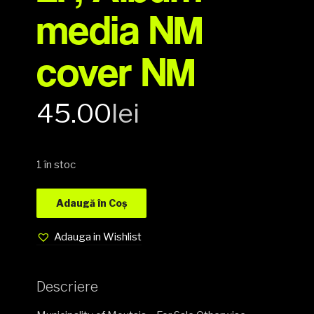
media NM
cover NM
45.00
lei
1 în stoc
Adaugă în Coș
Adauga in Wishlist
Descriere