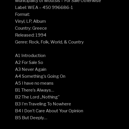
Municipality of Moutsis – For Sale Otherwise
Label: WEA – 450 996686-1
Format:
Vinyl, LP, Album
Country: Greece
Released: 1994
Genre: Rock, Folk, World, & Country
A1 Introduction
A2 For Sale So
A3 Never Again
A4 Something’s Going On
A5 I have no means
B1 There’s Always…
B2 The Lord „Nothing”
B3 I’m Traveling To Nowhere
B4 I Don’t Care About Your Opinion
B5 But Deeply…