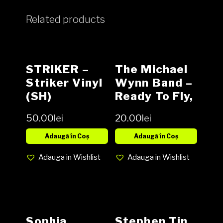
Related products
STRIKER –
The Michael
Striker Vinyl
Wynn Band ‎–
(SH)
Ready To Fly,
Vinyl, LP,
50.00
lei
20.00
lei
Album (SH)
Adaugă în Coș
Adaugă în Coș
Adauga in Wishlist
Adauga in Wishlist
Sophia
Stephen Tin