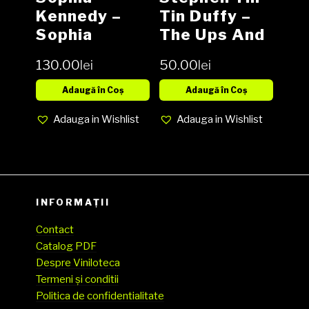
Kennedy ‎–
Tin Duffy ‎–
Sophia
The Ups And
Kennedy
Downs, Vinyl,
130.00
lei
50.00
lei
Vinyl LP
LP, Media VG,
Cover G (SH)
Adaugă în Coș
Adaugă în Coș
Adauga in Wishlist
Adauga in Wishlist
INFORMAȚII
Contact
Catalog PDF
Despre Viniloteca
Termeni și conditii
Politica de confidentialitate