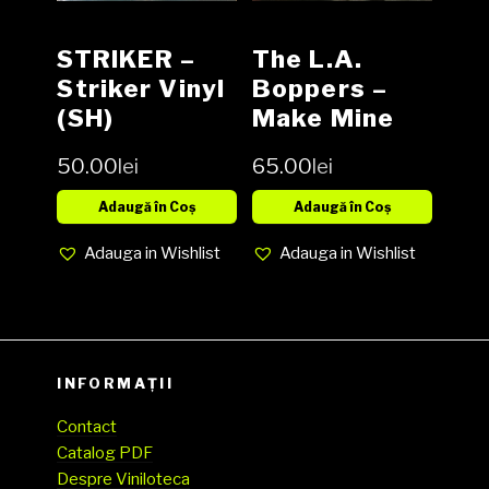
STRIKER –
The L.A.
Striker Vinyl
Boppers ‎–
(SH)
Make Mine
Bop! Vinyl,
50.00
lei
65.00
lei
LP, Album
media EX
Adaugă în Coș
Adaugă în Coș
cover EX
Adauga in Wishlist
Adauga in Wishlist
(SH)
INFORMAȚII
Contact
Catalog PDF
Despre Viniloteca