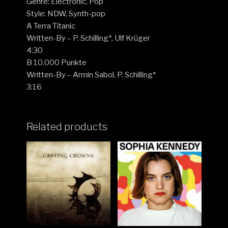
Genre: Electronic, Pop
Style: NDW, Synth-pop
A Terra Titanic
Written-By – P. Schilling*, Ulf Krüger
4:30
B 10.000 Punkte
Written-By – Armin Sabol, P. Schilling*
3:16
Related products