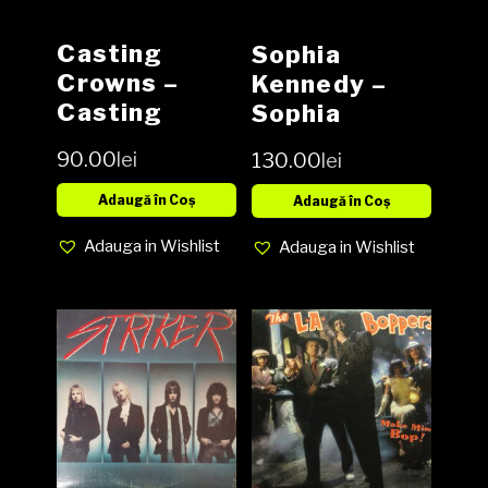
Casting
Sophia
Crowns ‎–
Kennedy ‎–
Casting
Sophia
Crowns CD
Kennedy
90.00
lei
130.00
lei
Vinyl LP
Adaugă în Coș
Adaugă în Coș
Adauga in Wishlist
Adauga in Wishlist