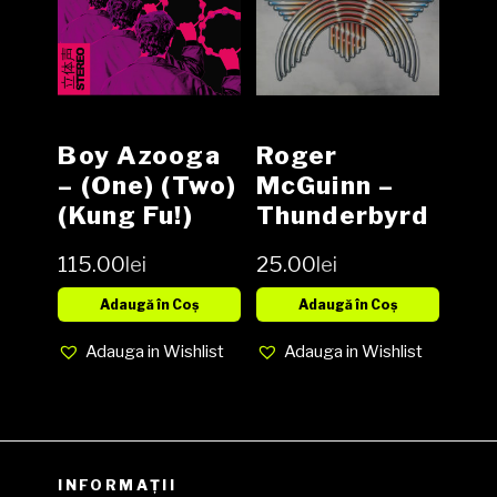
Boy Azooga
Roger
‎– (One) (Two)
McGuinn ‎–
(Kung Fu!)
Thunderbyrd
Vinyl LP
Vinyl (SH)
115.00
lei
25.00
lei
Adaugă în Coș
Adaugă în Coș
Adauga in Wishlist
Adauga in Wishlist
INFORMAȚII