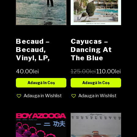
Becaud –
Cayucas –
Becaud,
Dancing At
Vinyl, LP,
The Blue
Media VG,
Lagoo Vinyl
40.00
lei
125.00
lei
110.00
lei
Cover VG-
LP
(SH)
Adaugă în Coș
Adaugă în Coș
Adauga in Wishlist
Adauga in Wishlist