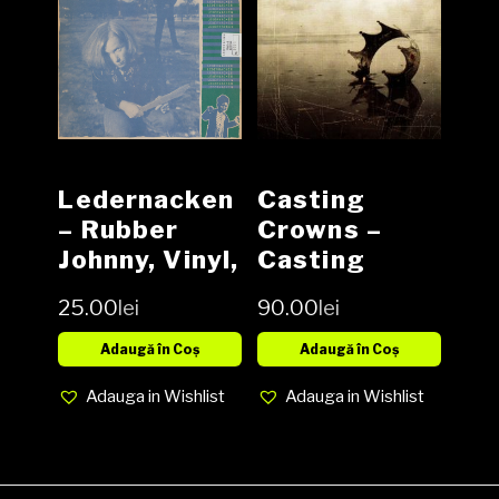
Ledernacken
Casting
– Rubber
Crowns ‎–
Johnny, Vinyl,
Casting
12″, 45 RPM,
Crowns CD
25.00
lei
90.00
lei
Limited
Edition,
Adaugă în Coș
Adaugă în Coș
Media VG,
Adauga in Wishlist
Adauga in Wishlist
Cover VG
(SH)