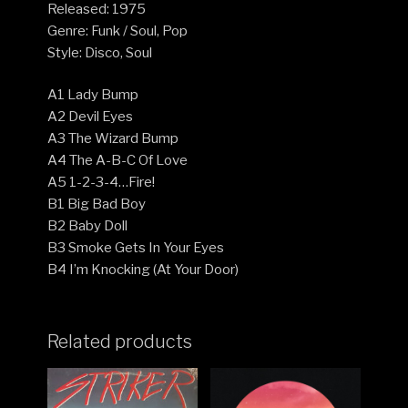
Released: 1975
Genre: Funk / Soul, Pop
Style: Disco, Soul
A1 Lady Bump
A2 Devil Eyes
A3 The Wizard Bump
A4 The A-B-C Of Love
A5 1-2-3-4…Fire!
B1 Big Bad Boy
B2 Baby Doll
B3 Smoke Gets In Your Eyes
B4 I’m Knocking (At Your Door)
Related products