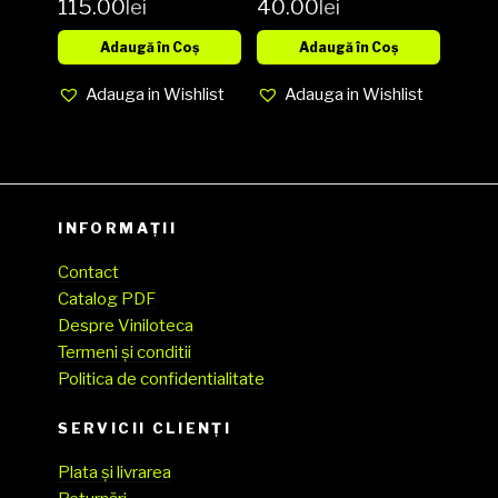
115.00
lei
40.00
lei
1LP
Gangsters
Vinyl, LP,
Adaugă în Coș
Adaugă în Coș
Album media
Adauga in Wishlist
Adauga in Wishlist
VG+ cover VG
(SH)
INFORMAȚII
Contact
Catalog PDF
Despre Viniloteca
Termeni și conditii
Politica de confidentialitate
SERVICII CLIENŢI
Plata și livrarea