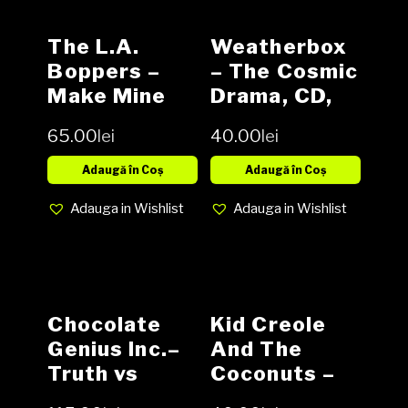
The L.A.
Weatherbox
Boppers ‎–
– The Cosmic
Make Mine
Drama, CD,
Bop! Vinyl,
NOU
65.00
lei
40.00
lei
LP, Album
media EX
Adaugă în Coș
Adaugă în Coș
cover EX
Adauga in Wishlist
Adauga in Wishlist
(SH)
Chocolate
Kid Creole
Genius Inc.‎–
And The
Truth vs
Coconuts ‎–
Beauty Vinyl
Tropical