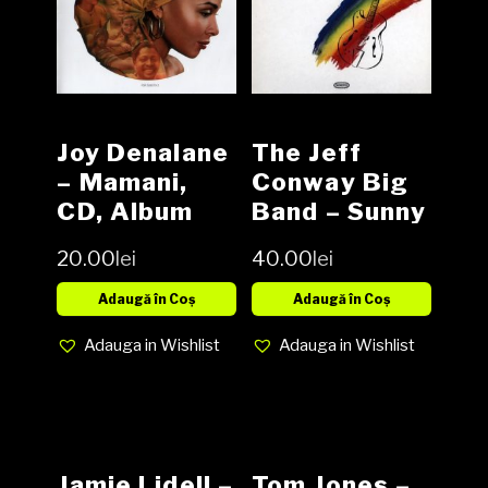
Joy Denalane
The Jeff
– Mamani,
Conway Big
CD, Album
Band – Sunny
(SH)
Days And
20.00
lei
40.00
lei
Happy Nights
Adaugă în Coș
Adaugă în Coș
Adauga in Wishlist
Adauga in Wishlist
Jamie Lidell ‎–
Tom Jones ‎–