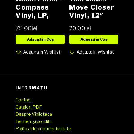
Compass
Move Closer
Vinyl, LP,
Vinyl, 12″
Album media
media EX
75.00
lei
20.00
lei
NM cover NM
cover EX
(SH)
(SH)
Adaugă în Coș
Adaugă în Coș
Adauga in Wishlist
Adauga in Wishlist
INFORMAȚII
Contact
Catalog PDF
Despre Viniloteca
Termeni și conditii
Politica de confidentialitate