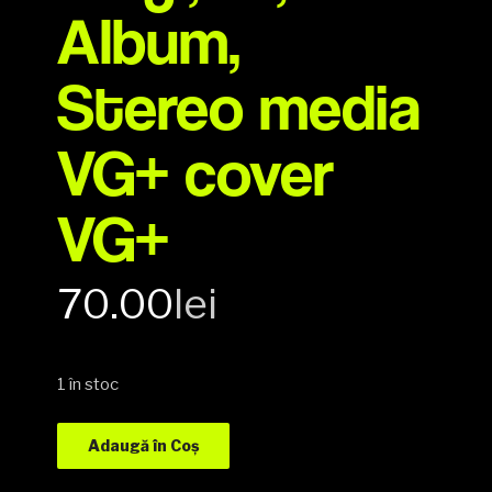
Album,
Stereo media
VG+ cover
VG+
70.00
lei
1 în stoc
Adaugă în Coș